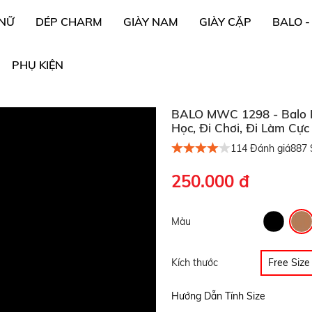
 NỮ
DÉP CHARM
GIÀY NAM
GIÀY CẶP
BALO -
PHỤ KIỆN
BALO MWC 1298 - Balo 
Học, Đi Chơi, Đi Làm Cực
114
Đánh giá
887
S
250.000 đ
Màu
Kích thước
Free Size
Hướng Dẫn Tính Size