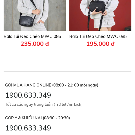
Balô Túi Đeo Chéo MWC 0862- Túi Đeo Chéo Unisex Da PU Cao Cấp, Hiện Đại, Nhỏ Gọn Nhưng Cực Phong Cách.
Balô Túi Đeo Chéo MWC 0858 - Túi Đeo Chéo Unisex Thời Trang Nam Nữ, Tiện Ích, Bền Bỉ.
235.000 đ
195.000 đ
GỌI MUA HÀNG ONLINE (08:00 - 21: 00 mỗi ngày)
1900.633.349
Tất cả các ngày trong tuần (Trừ tết Âm Lịch)
GÓP Ý & KHIẾU NẠI (08:30 - 20:30)
1900.633.349