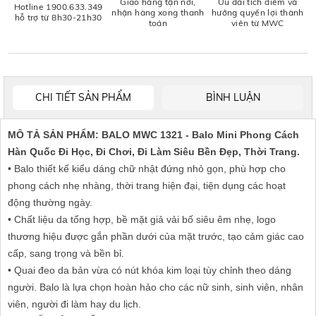
Giao hàng tận nơi,
Ưu đãi tích điểm và
Hotline 1900.633.349
nhận hàng xong thanh
hưởng quyền lợi thành
hỗ trợ từ 8h30-21h30
toán
viên từ MWC
CHI TIẾT SẢN PHẨM
BÌNH LUẬN
MÔ TẢ SẢN PHẨM: BALO MWC 1321 - Balo Mini Phong Cách
Hàn Quốc Đi Học, Đi Chơi, Đi Làm Siêu Bền Đẹp, Thời Trang.
• Balo thiết kế kiểu dáng chữ nhật đứng nhỏ gọn, phù hợp cho
phong cách nhẹ nhàng, thời trang hiện đại, tiện dụng các hoạt
động thường ngày.
• Chất liệu da tổng hợp, bề mặt giả vải bố siêu êm nhẹ, logo
thương hiệu được gắn phần dưới của mặt trước, tạo cảm giác cao
cấp, sang trọng và bền bỉ.
• Quai đeo da bản vừa có nút khóa kim loại tùy chỉnh theo dáng
người. Balo là lựa chọn hoàn hảo cho các nữ sinh, sinh viên, nhân
viên, người đi làm hay du lịch.