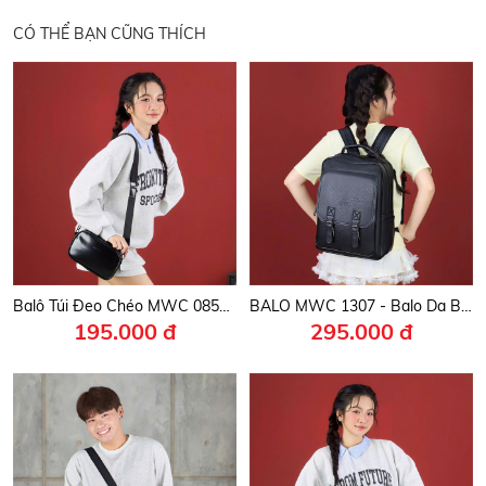
CÓ THỂ BẠN CŨNG THÍCH
Balô Túi Đeo Chéo MWC 0857 - Túi Đeo Chéo Thời Trang Nam Nữ Có Logo MWC Tinh Tế, Tinh Gọn, Sang Trọng.
BALO MWC 1307 - Balo Da Bò Thời Trang Hàn Quốc Đi Học, Đi Làm, Du Lịch Cool Ngầu Và Cá Tính.
195.000 đ
295.000 đ