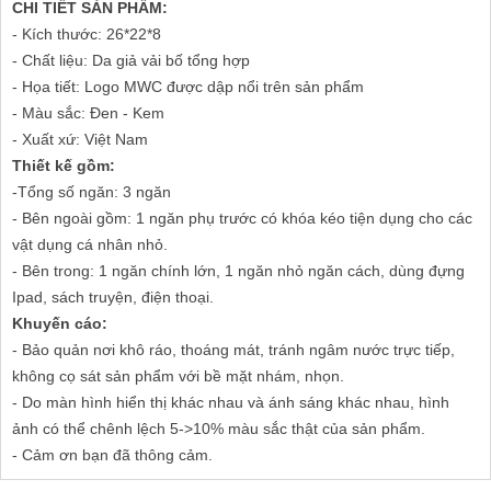
CHI TIẾT SẢN PHẨM:
- Kích thước: 26*22*8
- Chất liệu: Da giả vải bố tổng hợp
- Họa tiết: Logo MWC được dập nổi trên sản phẩm
- Màu sắc: Đen - Kem
- Xuất xứ: Việt Nam
Thiết kế gồm:
-Tổng số ngăn: 3 ngăn
- Bên ngoài gồm: 1 ngăn phụ trước có khóa kéo tiện dụng cho các
vật dụng cá nhân nhỏ.
- Bên trong: 1 ngăn chính lớn, 1 ngăn nhỏ ngăn cách, dùng đựng
Ipad, sách truyện, điện thoại.
Khuyến cáo:
- Bảo quản nơi khô ráo, thoáng mát, tránh ngâm nước trực tiếp,
không cọ sát sản phẩm với bề mặt nhám, nhọn.
- Do màn hình hiển thị khác nhau và ánh sáng khác nhau, hình
ảnh có thể chênh lệch 5->10% màu sắc thật của sản phẩm.
- Cảm ơn bạn đã thông cảm.