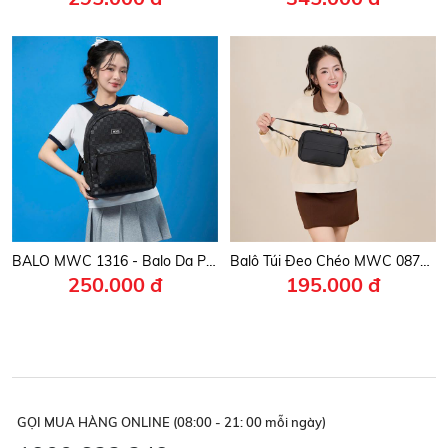
BALO MWC 1316 - Balo Da PU Caro Mềm Mịn, Phong Cách Urban Street Cực Ngầu, Sang Trọng, Cá Tính, Hiện Đại.
Balô Túi Đeo Chéo MWC 0870 - Túi Đeo Chéo Nam Nữ Da PU Nhỏ Gọn, Tiện Dụng, Đa Phong Cách.
250.000 đ
195.000 đ
GỌI MUA HÀNG ONLINE (08:00 - 21: 00 mỗi ngày)