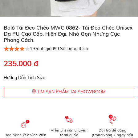
Balô Túi Đeo Chéo MWC 0862- Túi Đeo Chéo Unisex
Da PU Cao Cấp, Hiện Đại, Nhỏ Gọn Nhưng Cực
Phong Cách.
1
Đánh giá
999
Số lượng thích
235.000 đ
Hướng Dẫn Tính Size
TÌM SẢN PHẨM TẠI SHOWROOM
Miễn phí vận chuyển
Đổi trả dễ dàng
Bảo hành keo vĩnh viễn
toàn quốc
(trong vòng 7 ngày nếu