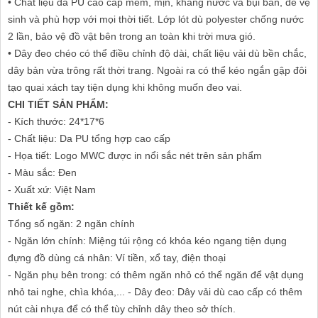
• Chất liệu da PU cao cấp mềm, mịn, kháng nước và bụi bẩn, dễ vệ
sinh và phù hợp với mọi thời tiết. Lớp lót dù polyester chống nước
2 lần, bảo vệ đồ vật bên trong an toàn khi trời mưa gió.
• Dây đeo chéo có thể điều chỉnh độ dài, chất liệu vải dù bền chắc,
dây bản vừa trông rất thời trang. Ngoài ra có thể kéo ngắn gập đôi
tạo quai xách tay tiện dụng khi không muốn đeo vai.
CHI TIẾT SẢN PHẨM:
- Kích thước: 24*17*6
- Chất liệu: Da PU tổng hợp cao cấp
- Họa tiết: Logo MWC được in nổi sắc nét trên sản phẩm
- Màu sắc: Đen
- Xuất xứ: Việt Nam
Thiết kế gồm:
Tổng số ngăn: 2 ngăn chính
- Ngăn lớn chính: Miệng túi rộng có khóa kéo ngang tiện dụng
đựng đồ dùng cá nhân: Ví tiền, xổ tay, điện thoại
- Ngăn phụ bên trong: có thêm ngăn nhỏ có thể ngăn để vật dụng
nhỏ tai nghe, chìa khóa,... - Dây đeo: Dây vải dù cao cấp có thêm
nút cài nhựa để có thể tùy chỉnh dây theo sở thích.