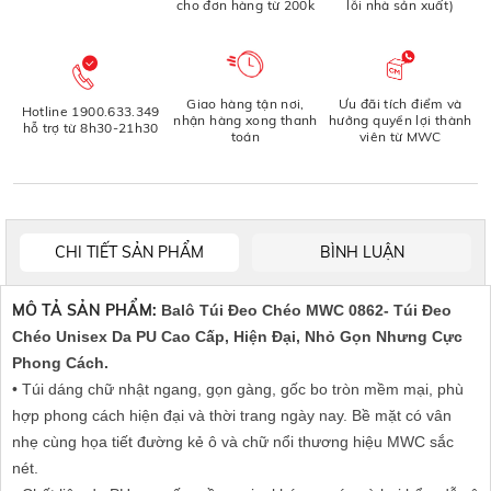
cho đơn hàng từ 200k
lỗi nhà sản xuất)
Giao hàng tận nơi,
Ưu đãi tích điểm và
Hotline 1900.633.349
nhận hàng xong thanh
hưởng quyền lợi thành
hỗ trợ từ 8h30-21h30
toán
viên từ MWC
CHI TIẾT SẢN PHẨM
BÌNH LUẬN
MÔ TẢ SẢN PHẨM:
Balô Túi Đeo Chéo MWC 0862- Túi Đeo
Chéo Unisex Da PU Cao Cấp, Hiện Đại, Nhỏ Gọn Nhưng Cực
Phong Cách.
• Túi dáng chữ nhật ngang, gọn gàng, gốc bo tròn mềm mại, phù
hợp phong cách hiện đại và thời trang ngày nay. Bề mặt có vân
nhẹ cùng họa tiết đường kẻ ô và chữ nổi thương hiệu MWC sắc
nét.