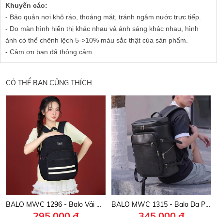
Khuyến cáo:
- Bảo quản nơi khô ráo, thoáng mát, tránh ngâm nước trực tiếp.
- Do màn hình hiển thị khác nhau và ánh sáng khác nhau, hình
ảnh có thể chênh lệch 5->10% màu sắc thật của sản phẩm.
- Cảm ơn bạn đã thông cảm.
CÓ THỂ BẠN CŨNG THÍCH
BALO MWC 1296 - Balo Vải Canvas Cá Tính Thời Trang Đi Học, Đi chơi, Du Lịch Gọn Gàng, Chuẩn Gu Và Bền Đẹp.
BALO MWC 1315 - Balo Da PU Unisex Trẻ Trung, Sinh Viên, Công Sở, Thời Trang Đường Phố Đơn Giản Nhưng Đầy Phong Cách.
295.000 đ
345.000 đ