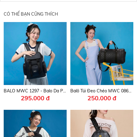
CÓ THỂ BẠN CŨNG THÍCH
BALO MWC 1297 - Balo Da PU Cao Cấp Cá Tính, Đi Học, Đi Làm, Dã Ngoại Mang Đậm Phong Cách Hàn.
Balô Túi Đeo Chéo MWC 0868 - Túi Xách Du Lịch, Đeo Vai Thời Trang Nam, Nữ Cho Phong Cách Năng Động, Trẻ Trung.
295.000 đ
250.000 đ