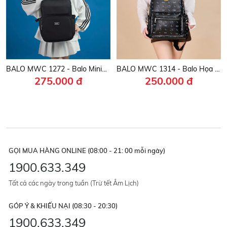
BALO MWC 1272 - Balo Minimalist Thời Trang Đi Học, Đi làm, Du Lịch Gọn Nhẹ, Vừa Đẹp Vừa Tiện Dụng.
BALO MWC 1314 - Balo Họa Tiết Hello Kitty Nữ Tính, Phong Cách Hàn, Nhật Cho Học sinh, Sinh Viên Dễ Thương, Năng Động.
275.000 đ
250.000 đ
GỌI MUA HÀNG ONLINE (08:00 - 21: 00 mỗi ngày)
1900.633.349
Tất cả các ngày trong tuần (Trừ tết Âm Lịch)
GÓP Ý & KHIẾU NẠI (08:30 - 20:30)
1900.633.349