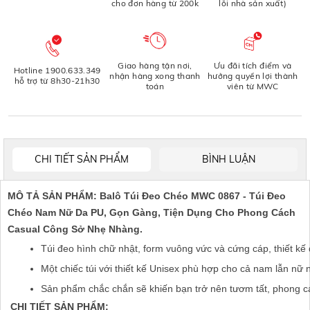
cho đơn hàng từ 200k
lỗi nhà sản xuất)
Giao hàng tận nơi,
Ưu đãi tích điểm và
Hotline 1900.633.349
nhận hàng xong thanh
hưởng quyền lợi thành
hỗ trợ từ 8h30-21h30
toán
viên từ MWC
CHI TIẾT SẢN PHẨM
BÌNH LUẬN
MÔ TẢ SẢN PHẨM: Balô Túi Đeo Chéo MWC 0867 - Túi Đeo
Chéo Nam Nữ Da PU, Gọn Gàng, Tiện Dụng Cho Phong Cách
Casual Công Sở Nhẹ Nhàng.
Túi đeo hình chữ nhật, form vuông vức và cứng cáp, thiết kế 
Một chiếc túi với thiết kế Unisex phù hợp cho cả nam lẫn nữ n
Sản phẩm chắc chắn sẽ khiến bạn trở nên tươm tất, phong c
CHI TIẾT SẢN PHẨM: