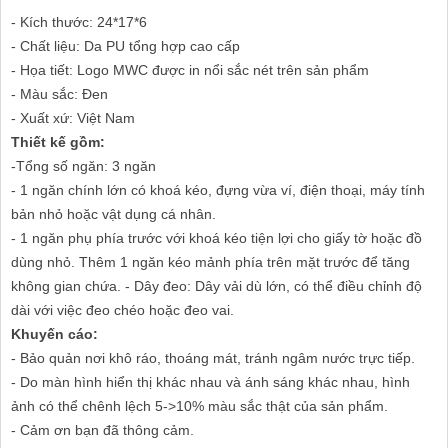
- Kích thước: 24*17*6
- Chất liệu: Da PU tổng hợp cao cấp
- Họa tiết: Logo MWC được in nổi sắc nét trên sản phẩm
- Màu sắc: Đen
- Xuất xứ: Việt Nam
Thiết kế gồm:
-Tổng số ngăn: 3 ngăn
- 1 ngăn chính lớn có khoá kéo, đựng vừa ví, điện thoại, máy tính
bản nhỏ hoặc vật dụng cá nhân.
- 1 ngăn phụ phía trước với khoá kéo tiện lợi cho giấy tờ hoặc đồ
dùng nhỏ. Thêm 1 ngăn kéo mảnh phía trên mặt trước để tăng
không gian chứa. - Dây đeo: Dây vải dù lớn, có thể điều chỉnh độ
dài với việc đeo chéo hoặc đeo vai.
Khuyến cáo:
- Bảo quản nơi khô ráo, thoáng mát, tránh ngâm nước trực tiếp.
- Do màn hình hiển thị khác nhau và ánh sáng khác nhau, hình
ảnh có thể chênh lệch 5->10% màu sắc thật của sản phẩm.
- Cảm ơn bạn đã thông cảm.