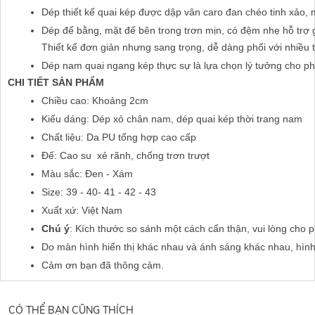
Dép thiết kế quai kép được dập vân caro đan chéo tinh xảo, 
Dép đế bằng, mặt đế bên trong trơn mịn, có đệm nhẹ hỗ trợ gi
Thiết kế đơn giản nhưng sang trọng, dễ dàng phối với nhiều tr
Dép nam quai ngang kép thực sự là lựa chọn lý tưởng cho ph
CHI TIẾT SẢN PHẨM
Chiều cao: Khoảng 2cm
Kiểu dáng: Dép xỏ chân nam, dép quai kép thời trang nam
Chất liệu: Da PU tổng hợp cao cấp
Đế: Cao su  xẻ rãnh, chống trơn trượt
Màu sắc: Đen - Xám
Size: 39 - 40- 41 - 42 - 43
Xuất xứ: Việt Nam
Chú ý
: Kích thước so sánh một cách cẩn thận, vui lòng cho 
Do màn hình hiển thị khác nhau và ánh sáng khác nhau, hìn
Cảm ơn bạn đã thông cảm.
CÓ THỂ BẠN CŨNG THÍCH