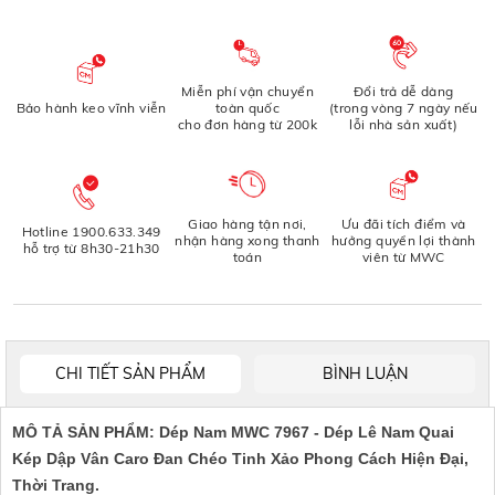
Miễn phí vận chuyển
Đổi trả dễ dàng
Bảo hành keo vĩnh viễn
toàn quốc
(trong vòng 7 ngày nếu
cho đơn hàng từ 200k
lỗi nhà sản xuất)
Giao hàng tận nơi,
Ưu đãi tích điểm và
Hotline 1900.633.349
nhận hàng xong thanh
hưởng quyền lợi thành
hỗ trợ từ 8h30-21h30
toán
viên từ MWC
CHI TIẾT SẢN PHẨM
BÌNH LUẬN
MÔ TẢ SẢN PHẨM:
Dép Nam MWC 7967 - Dép Lê Nam Quai
Kép Dập Vân Caro Đan Chéo Tinh Xảo Phong Cách Hiện Đại,
Thời Trang.