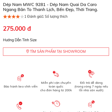
Dép Nam MWC 9281 - Dép Nam Quai Da Caro
Ngang Bản To Thanh Lịch, Bền Đẹp, Thời Trang.
1
Đánh giá
1
Số lượng thích
275.000 đ
Hướng Dẫn Tính Size
TÌM SẢN PHẨM TẠI SHOWROOM
Miễn phí vận chuyển
Đổi trả dễ dàng
Bảo hành keo vĩnh viễn
toàn quốc
(trong vòng 7 ngày nếu
cho đơn hàng từ 200k
lỗi nhà sản xuất)