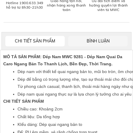
Giao hàng tận nơi,
Ưu đãi tích điểm và
Hotline 1900.633.349
nhận hàng xong thanh
hưởng quyền lợi thành
hỗ trợ từ 8h30-21h30
toán
viên từ MWC
CHI TIẾT SẢN PHẨM
BÌNH LUẬN
MÔ TẢ SẢN PHẨM: Dép Nam MWC 9281 - Dép Nam Quai Da
Caro Ngang Bản To Thanh Lịch, Bền Đẹp, Thời Trang.
Dép nam với thiết kế quai ngang bản to, mũi bo tròn, ôm chọ
Dép đế bằng có trọng lượng nhẹ, tạo sự thoải mái cho đôi c
Từ phong cách casual, thanh lịch, thoải mái hàng ngày như q
Dép nam quai ngang thực sự là lựa chọn lý tưởng cho ai yêu 
CHI TIẾT SẢN PHẨM
Chiều cao: Khoảng 2cm
Chất liệu: Da tổng hợp 
KIểu dáng: Dép quai ngang bản to
Đế: PU êm mềm, xẻ rãnh chống trơn trượt