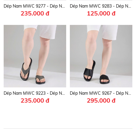
Dép Nam MWC 9277 - Dép Nam Hai Quai Ngang Dán Cài Thanh Lịch, Nam Tính, Thời Trang.
Dép Nam MWC 9283 - Dép Nam Quai Kẹp Nam Tính, Êm Nhẹ, Bền Đẹp, Thời Trang.
235.000 đ
125.000 đ
Dép Nam MWC 9223 - Dép Nam Quai Da Kẹp Cao Cấp, Nam Tính, Sang Trọng, Bền Đẹp, Thời Trang.
Dép Nam MWC 9267 - Dép Nam Quai Ngang Bản Rộng Nam Tính, Êm Nhẹ, Bền Đẹp, Thời Trang.
235.000 đ
295.000 đ