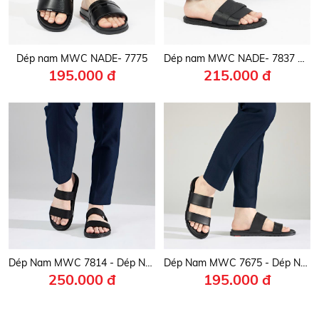
Dép nam MWC NADE- 7775
Dép nam MWC NADE- 7837 Dép Nam Quai Ngang Phối Quai Da Ngang Cách Điệu ,Dép Nam Kiểu Dáng Thời Trang
195.000 đ
215.000 đ
Dép Nam MWC 7814 - Dép Nam 2 Quai Ngang Cách Điệu Phong Cách Trẻ Trung, Cá Tính, Thời Trang.
Dép Nam MWC 7675 - Dép Nam 2 Quai Ngang Siêu Bền Đẹp, Dép Nam Đế Bằng Đơn Giản, Cá Tính, Trẻ Trung.
250.000 đ
195.000 đ