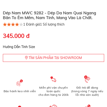
Dép Nam MWC 9282 - Dép Da Nam Quai Ngang
Bản To Êm Mềm, Nam Tính, Mang Vào Là Chất.
1
Đánh giá
1
Số lượng thích
345.000 đ
Hướng Dẫn Tính Size
TÌM SẢN PHẨM TẠI SHOWROOM
Miễn phí vận chuyển
Đổi trả dễ dàng
Bảo hành keo vĩnh viễn
toàn quốc
(trong vòng 7 ngày nếu
cho đơn hàng từ 200k
lỗi nhà sản xuất)