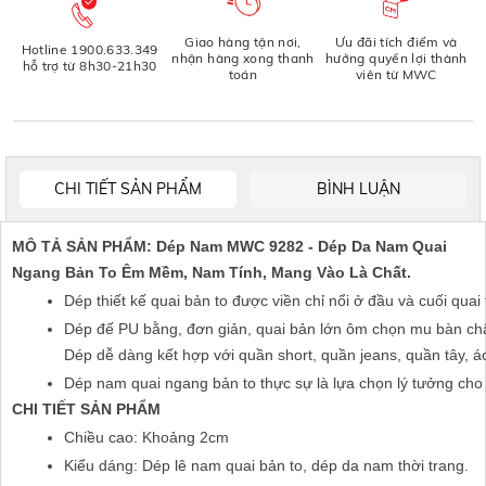
Giao hàng tận nơi,
Ưu đãi tích điểm và
Hotline 1900.633.349
nhận hàng xong thanh
hưởng quyền lợi thành
hỗ trợ từ 8h30-21h30
toán
viên từ MWC
CHI TIẾT SẢN PHẨM
BÌNH LUẬN
MÔ TẢ SẢN PHẨM:
Dép Nam MWC 9282 - Dép Da Nam Quai
Ngang Bản To Êm Mềm, Nam Tính, Mang Vào Là Chất.
Dép thiết kế quai bản to được viền chỉ nổi ở đầu và cuối qua
Dép đế PU bằng, đơn giản, quai bản lớn ôm chọn mu bàn chân,
Dép dễ dàng kết hợp với quần short, quần jeans, quần tây, á
Dép nam quai ngang bản to thực sự là lựa chọn lý tưởng cho
CHI TIẾT SẢN PHẨM
Chiều cao: Khoảng 2cm
Kiểu dáng: Dép lê nam quai bản to, dép da nam thời trang.