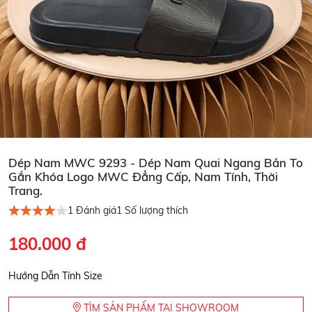
Dép Nam MWC 9293 - Dép Nam Quai Ngang Bản To
Gắn Khóa Logo MWC Đẳng Cấp, Nam Tính, Thời
Trang.
1
Đánh giá
1
Số lượng thích
180.000 đ
Hướng Dẫn Tính Size
TÌM SẢN PHẨM TẠI SHOWROOM