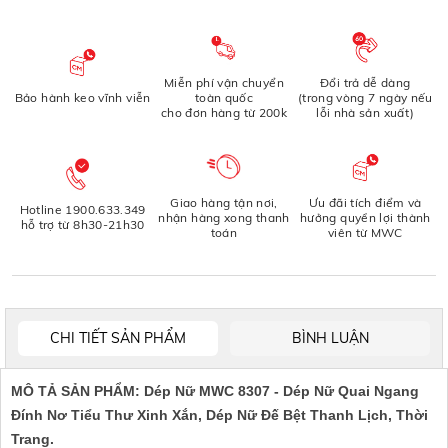
Miễn phí vận chuyển
Đổi trả dễ dàng
Bảo hành keo vĩnh viễn
toàn quốc
(trong vòng 7 ngày nếu
cho đơn hàng từ 200k
lỗi nhà sản xuất)
Giao hàng tận nơi,
Ưu đãi tích điểm và
Hotline 1900.633.349
nhận hàng xong thanh
hưởng quyền lợi thành
hỗ trợ từ 8h30-21h30
toán
viên từ MWC
CHI TIẾT SẢN PHẨM
BÌNH LUẬN
MÔ TẢ SẢN PHẨM: Dép Nữ MWC 8307 - Dép Nữ Quai Ngang 
Đính Nơ Tiểu Thư Xinh Xắn, Dép Nữ Đế Bệt Thanh Lịch, Thời 
Trang.