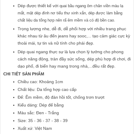
Dép được thiết kế với 
quai bầu ngang ôm chân viền màu lạ 
mắt, mặt dép đính nơ tiểu thư xinh xắn, dép được làm bằng 
chất liệu da tổng hợp nên rấ êm mềm và có độ bền cao.
Trọng lượng nhẹ, dễ đi, dễ phối hợp với nhiều trang phục 
khác nhau từ âu đến jeans hay sooc,... tạo cảm giác cực kỳ 
thoải mái, tự tin và nữ tính cho phái đẹp.
Dép quai ngang thực sự là lựa chọn lý tưởng cho phong 
cách năng động, tràn đầy sức sống, dép phù hợp đi chơi, đi 
dạo phố, đi biển hay mang trong nhà,...đều rất đẹp.
CHI TIẾT SẢN PHẨM
Chiều cao: Khoảng 1cm
Chất liệu: Da tổng hợp cao cấp
Đế: Êm mềm, độ đàn hồi tốt, chống trơn trượt
Kiểu dáng: Dép đế bằng
Màu sắc: Đen - Trắng
Size: 35 - 36 - 37 - 38 - 39
Xuất xứ: Việt Nam