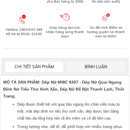
cho đơn hàng từ 200k
lỗi nhà sản xuất)
Giao hàng tận nơi,
Ưu đãi tích điểm và
Hotline 1900.633.349
nhận hàng xong thanh
hưởng quyền lợi thành
hỗ trợ từ 8h30-21h30
toán
viên từ MWC
CHI TIẾT SẢN PHẨM
BÌNH LUẬN
MÔ TẢ SẢN PHẨM: Dép Nữ MWC 8307 - Dép Nữ Quai Ngang 
Đính Nơ Tiểu Thư Xinh Xắn, Dép Nữ Đế Bệt Thanh Lịch, Thời 
Trang.
Dép được thiết kế với 
quai bầu ngang ôm chân viền màu lạ 
mắt, mặt dép đính nơ tiểu thư xinh xắn, dép được làm bằng 
chất liệu da tổng hợp nên rấ êm mềm và có độ bền cao.
Trọng lượng nhẹ, dễ đi, dễ phối hợp với nhiều trang phục 