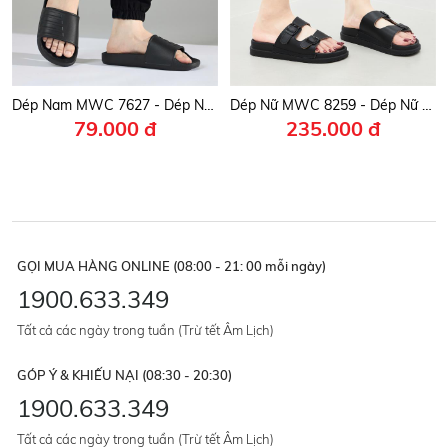
Dép Nam MWC 7627 - Dép Nam Quai Ngang Bản To Đơn Giản , Dép Nam Đế Bằng Kiểu Dáng Trẻ Trung, Năng Đông,Thời Trang.
Dép Nữ MWC 8259 - Dép Nữ 2 Quai Ngang Phối Khuy Cài Siêu Bền Đẹp, Thời Trang.
79.000 đ
235.000 đ
GỌI MUA HÀNG ONLINE (08:00 - 21: 00 mỗi ngày)
1900.633.349
Tất cả các ngày trong tuần (Trừ tết Âm Lịch)
GÓP Ý & KHIẾU NẠI (08:30 - 20:30)
1900.633.349
Tất cả các ngày trong tuần (Trừ tết Âm Lịch)