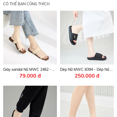
CÓ THỂ BẠN CŨNG THÍCH
Giày sandal Nữ MWC 2462 - Giày Sandal 2 Quai Ngang Đơn Giản, Sandal Đế Bệt Thanh Lịch, Trẻ Trung.
Dép Nữ MWC 8394 - Dép Nữ Quai Ngang Bản To Đính Khóa Chữ Phong Cách, Dép Nữ Quai Dán Cài, Đế Đúc Nguyên Khối Năng Động,Trẻ Trung, Thời Trang.
79.000 đ
250.000 đ