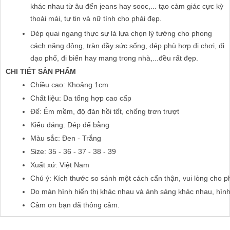
khác nhau từ âu đến jeans hay sooc,... tạo cảm giác cực kỳ 
thoải mái, tự tin và nữ tính cho phái đẹp.
Dép quai ngang thực sự là lựa chọn lý tưởng cho phong 
cách năng động, tràn đầy sức sống, dép phù hợp đi chơi, đi 
dạo phố, đi biển hay mang trong nhà,...đều rất đẹp.
CHI TIẾT SẢN PHẨM
Chiều cao: Khoảng 1cm
Chất liệu: Da tổng hợp cao cấp
Đế: Êm mềm, độ đàn hồi tốt, chống trơn trượt
Kiểu dáng: Dép đế bằng
Màu sắc: Đen - Trắng
Size: 35 - 36 - 37 - 38 - 39
Xuất xứ: Việt Nam
Chú ý: Kích thước so sánh một cách cẩn thận, vui lòng cho p
Do màn hình hiển thị khác nhau và ánh sáng khác nhau, hìn
Cảm ơn bạn đã thông cảm.