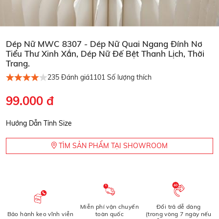
Dép Nữ MWC 8307 - Dép Nữ Quai Ngang Đính Nơ
Tiểu Thư Xinh Xắn, Dép Nữ Đế Bệt Thanh Lịch, Thời
Trang.
235
Đánh giá
1101
Số lượng thích
99.000 đ
Hướng Dẫn Tính Size
TÌM SẢN PHẨM TẠI SHOWROOM
Miễn phí vận chuyển
Đổi trả dễ dàng
Bảo hành keo vĩnh viễn
toàn quốc
(trong vòng 7 ngày nếu