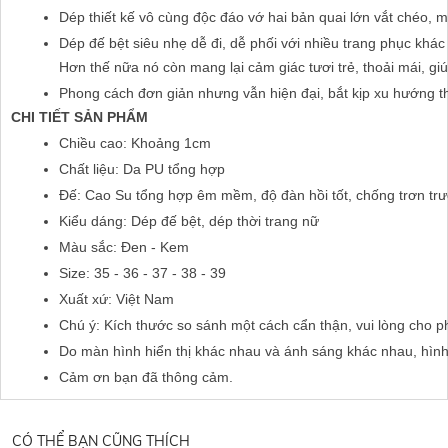
Dép thiết kế vô cùng độc đáo vớ hai bản quai lớn vắt chéo, 
Dép đế bệt siêu nhẹ dễ đi, dễ phối với nhiều trang phục khác 
Hơn thế nữa nó còn mang lại cảm giác tươi trẻ, thoải mái, giú
Phong cách đơn giản nhưng vẫn hiện đại, bắt kịp xu hướng thờ
CHI TIẾT SẢN PHẨM
Chiều cao: Khoảng 1cm
Chất liệu: Da PU tổng hợp
Đế: Cao Su tổng hợp êm mềm, độ đàn hồi tốt, chống trơn trư
Kiểu dáng: Dép đế bệt, dép thời trang nữ
Màu sắc: Đen - Kem
Size: 35 - 36 - 37 - 38 - 39
Xuất xứ: Việt Nam
Chú ý: Kích thước so sánh một cách cẩn thận, vui lòng cho p
Do màn hình hiển thị khác nhau và ánh sáng khác nhau, hìn
Cảm ơn bạn đã thông cảm.
CÓ THỂ BẠN CŨNG THÍCH