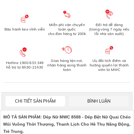
Miễn phí vận chuyển
Đổi trả dễ dàng
Bảo hành keo vĩnh viễn
toàn quốc
(trong vòng 7 ngày nếu
cho đơn hàng từ 200k
lỗi nhà sản xuất)
Giao hàng tận nơi,
Ưu đãi tích điểm và
Hotline 1900.633.349
nhận hàng xong thanh
hưởng quyền lợi thành
hỗ trợ từ 8h30-21h30
toán
viên từ MWC
CHI TIẾT SẢN PHẨM
BÌNH LUẬN
MÔ TẢ SẢN PHẨM:
Dép Nữ MWC 8588 - Dép Bệt Nữ Quai Chéo
Mũi Vuông Thời Thượng, Thanh Lịch Cho Hè Thu Năng Động,
Trẻ Trung.