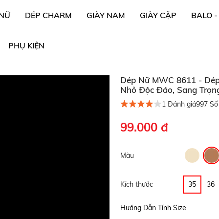
 NỮ
DÉP CHARM
GIÀY NAM
GIÀY CẶP
BALO -
PHỤ KIỆN
Dép Nữ MWC 8611 - Dép L
Nhỏ Độc Đáo, Sang Trọn
1
Đánh giá
997
Số 
99.000 đ
Màu
Kích thước
35
36
Hướng Dẫn Tính Size