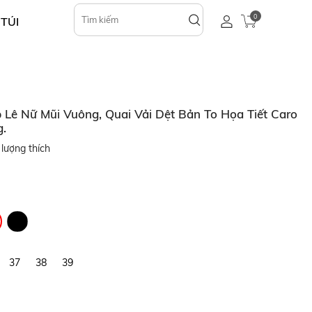
0
 TÚI
ê Nữ Mũi Vuông, Quai Vải Dệt Bản To Họa Tiết Caro
g.
lượng thích
37
38
39