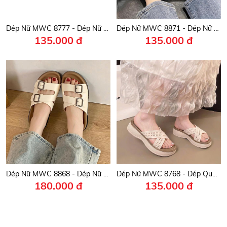
Dép Nữ MWC 8777 - Dép Nữ Khóa Kim Loại Sang Trọng, Đế Mềm Siêu Êm, Thanh Lịch, Dễ Phối Đồ.
Dép Nữ MWC 8871 - Dép Nữ Quai Giả Đan Phối Khuyên Vàng Đồng Sang Trọng, Nữ Tính, Thời Trang.
135.000 đ
135.000 đ
Dép Nữ MWC 8868 - Dép Nữ Quai Đôi Bản Lớn Khóa Cài Vuông Thanh Lịch, Êm Nhẹ, Thời Trang.
Dép Nữ MWC 8768 - Dép Quai Ngang Đan Chéo Thời Trang, Đế Xuồng Êm Chân, Hack Dáng, Dễ Phối Đồ.
180.000 đ
135.000 đ