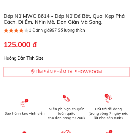
Dép Nữ MWC 8614 - Dép Nữ Đế Bệt, Quai Kẹp Phá
Cách, Đi Êm, Nhìn Mê, Đơn Giản Mà Sang.
1
Đánh giá
997
Số lượng thích
125.000 đ
Hướng Dẫn Tính Size
TÌM SẢN PHẨM TẠI SHOWROOM
Miễn phí vận chuyển
Đổi trả dễ dàng
Bảo hành keo vĩnh viễn
toàn quốc
(trong vòng 7 ngày nếu
cho đơn hàng từ 200k
lỗi nhà sản xuất)