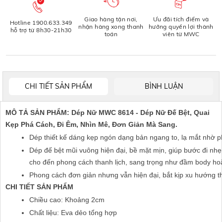
Giao hàng tận nơi,
Ưu đãi tích điểm và
Hotline 1900.633.349
nhận hàng xong thanh
hưởng quyền lợi thành
hỗ trợ từ 8h30-21h30
toán
viên từ MWC
CHI TIẾT SẢN PHẨM
BÌNH LUẬN
MÔ TẢ SẢN PHẨM: Dép Nữ MWC 8614 - Dép Nữ Đế Bệt, Quai
Kẹp Phá Cách, Đi Êm, Nhìn Mê, Đơn Giản Mà Sang.
Dép thiết kế dáng kẹp ngón dạng bản ngang to, lạ mắt nhờ p
Dép đế bệt mũi vuông hiện đại, bề mặt mịn, giúp bước đi nhẹ 
cho đến phong cách thanh lịch, sang trọng như đầm body hoặc
Phong cách đơn giản nhưng vẫn hiện đại, bắt kịp xu hướng thời
CHI TIẾT SẢN PHẨM
Chiều cao: Khoảng 2cm
Chất liệu: Eva dẻo tổng hợp