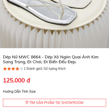
Dép Nữ MWC 8664 - Dép Xỏ Ngón Quai Ánh Kim
Sang Trọng, Đi Chơi, Đi Biển Đều Đẹp.
1
Đánh giá
1
Số lượng thích
125.000 đ
Hướng Dẫn Tính Size
TÌM SẢN PHẨM TẠI SHOWROOM