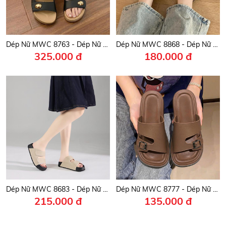
Dép Nữ MWC 8763 - Dép Nữ Quai Đôi Phối Khóa Kim Loại Vàng Đồng Thanh Lịch, Sang Trọng, Thời Trang.
Dép Nữ MWC 8868 - Dép Nữ Quai Đôi Bản Lớn Khóa Cài Vuông Thanh Lịch, Êm Nhẹ, Thời Trang.
325.000 đ
180.000 đ
Dép Nữ MWC 8683 - Dép Nữ Hai Quai Ngang Dán Cài Nhẹ Êm, Nữ Tính, Chuẩn Form, Phối Gì Cũng Đẹp.
Dép Nữ MWC 8777 - Dép Nữ Khóa Kim Loại Sang Trọng, Đế Mềm Siêu Êm, Thanh Lịch, Dễ Phối Đồ.
215.000 đ
135.000 đ