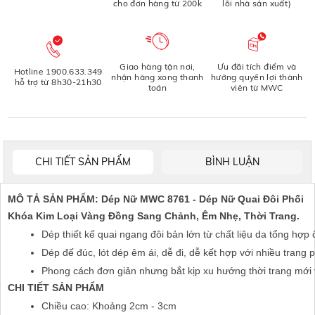
cho đơn hàng từ 200k
lỗi nhà sản xuất)
Giao hàng tận nơi,
Ưu đãi tích điểm và
Hotline 1900.633.349
nhận hàng xong thanh
hưởng quyền lợi thành
hỗ trợ từ 8h30-21h30
toán
viên từ MWC
CHI TIẾT SẢN PHẨM
BÌNH LUẬN
MÔ TẢ SẢN PHẨM: Dép Nữ MWC 8761 - Dép Nữ Quai Đôi Phối
Khóa Kim Loại Vàng Đồng Sang Chảnh, Êm Nhẹ, Thời Trang.
Dép thiết kế quai ngang đôi bản lớn từ chất liệu da tổng hợp
Dép đế đúc, lót dép êm ái, dễ đi, dễ kết hợp với nhiều trang
Phong cách đơn giản nhưng bắt kịp xu hướng thời trang mới v
CHI TIẾT SẢN PHẨM
Chiều cao: Khoảng 2cm - 3cm