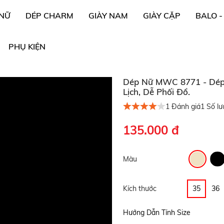
 NỮ
DÉP CHARM
GIÀY NAM
GIÀY CẶP
BALO -
PHỤ KIỆN
Dép Nữ MWC 8771 - Dép 
Lịch, Dễ Phối Đồ.
1
Đánh giá
1
Số lư
135.000 đ
Màu
Kích thước
35
36
Hướng Dẫn Tính Size