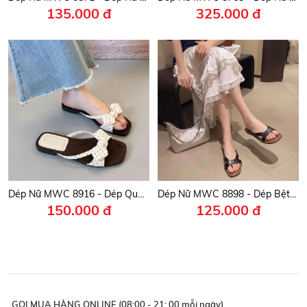
135.000 đ
325.000 đ
Dép Nữ MWC 8916 - Dép Quai Nơ Chấm Bi Nữ Tính, Thanh Lịch, Mang Đậm Phong Cách Hàn Quốc.
Dép Nữ MWC 8898 - Dép Bệt Nữ, Mũi Vuông Quai Bản To Cách Điệu Mềm Mại, Êm Ái, Nữ Tính, Thời Trang.
150.000 đ
125.000 đ
GỌI MUA HÀNG ONLINE (08:00 - 21: 00 mỗi ngày)