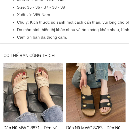
Size: 35 - 36 - 37 - 38 - 39 
Xuất xứ: Việt Nam
Chú ý: Kích thước so sánh một cách cẩn thận, vui lòng cho p
Do màn hình hiển thị khác nhau và ánh sáng khác nhau, hìn
Cảm ơn bạn đã thông cảm.
CÓ THỂ BẠN CŨNG THÍCH
Dép Nữ MWC 8871 - Dép Nữ Quai Giả Đan Phối Khuyên Vàng Đồng Sang Trọng, Nữ Tính, Thời Trang.
Dép Nữ MWC 8763 - Dép Nữ Quai Đôi Phối Khóa Kim Loại Vàng Đồng Thanh Lịch, Sang Trọng, Thời Trang.