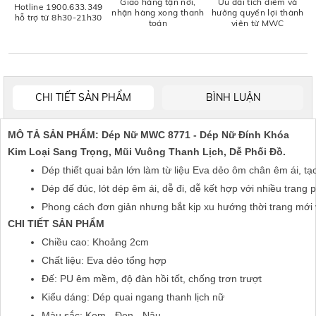
Giao hàng tận nơi,
Ưu đãi tích điểm và
Hotline 1900.633.349
nhận hàng xong thanh
hưởng quyền lợi thành
hỗ trợ từ 8h30-21h30
toán
viên từ MWC
CHI TIẾT SẢN PHẨM
BÌNH LUẬN
MÔ TẢ SẢN PHẨM: Dép Nữ MWC 8771 - Dép Nữ Đính Khóa
Kim Loại Sang Trọng, Mũi Vuông Thanh Lịch, Dễ Phối Đồ.
Dép thiết quai bản lớn làm từ liệu Eva dẻo ôm chân êm ái, tạ
Dép đế đúc, lót dép êm ái, dễ đi, dễ kết hợp với nhiều trang
Phong cách đơn giản nhưng bắt kịp xu hướng thời trang mới v
CHI TIẾT SẢN PHẨM
Chiều cao: Khoảng 2cm
Chất liệu: Eva dẻo tổng hợp
Đế: PU êm mềm, độ đàn hồi tốt, chống trơn trượt
Kiểu dáng: Dép quai ngang thanh lịch nữ
Màu sắc: Kem - Đen - Nâu