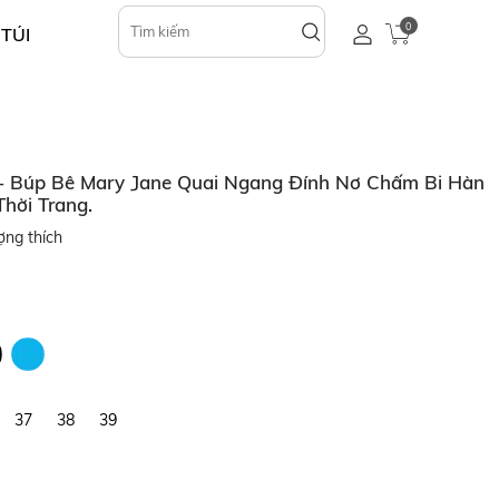
0
 TÚI
 Búp Bê Mary Jane Quai Ngang Đính Nơ Chấm Bi Hàn
Thời Trang.
ợng thích
37
38
39