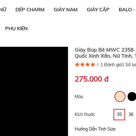
 NỮ
DÉP CHARM
GIÀY NAM
GIÀY CẶP
BALO -
PHỤ KIỆN
Giày Búp Bê MWC 2358 -
Quốc Xinh Xắn, Nữ Tính, 
1
Đánh giá
1
Số lư
275.000 đ
Màu
Kích thước
35
36
Hướng Dẫn Tính Size