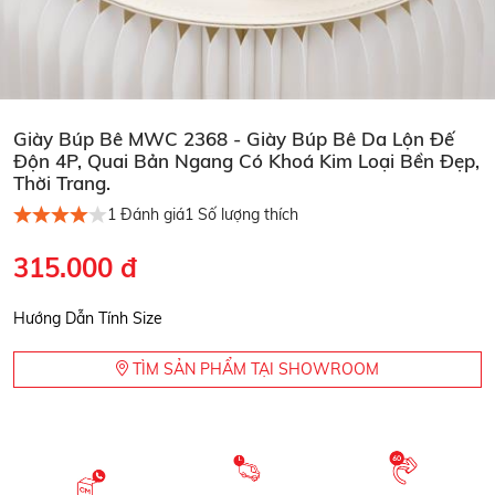
Giày Búp Bê MWC 2368 - Giày Búp Bê Da Lộn Đế
Độn 4P, Quai Bản Ngang Có Khoá Kim Loại Bền Đẹp,
Thời Trang.
1
Đánh giá
1
Số lượng thích
315.000 đ
Hướng Dẫn Tính Size
TÌM SẢN PHẨM TẠI SHOWROOM