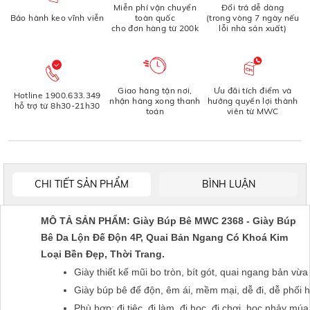
Miễn phí vận chuyển
Đổi trả dễ dàng
Bảo hành keo vĩnh viễn
toàn quốc
(trong vòng 7 ngày nếu
cho đơn hàng từ 200k
lỗi nhà sản xuất)
Giao hàng tận nơi,
Ưu đãi tích điểm và
Hotline 1900.633.349
nhận hàng xong thanh
hưởng quyền lợi thành
hỗ trợ từ 8h30-21h30
toán
viên từ MWC
CHI TIẾT SẢN PHẨM
BÌNH LUẬN
MÔ TẢ SẢN PHẨM: Giày Búp Bê MWC 2368 - Giày Búp
Bê Da Lộn Đế Độn 4P, Quai Bản Ngang Có Khoá Kim
Loại Bền Đẹp, Thời Trang.
Giày thiết kế mũi bo tròn, bít gót, quai ngang bản vừa
Giày búp bê đế độn, êm ái, mềm mại, dễ đi, dễ phối h
Phù hợp: đi tiệc, đi làm, đi học, đi chơi, học nhảy mú