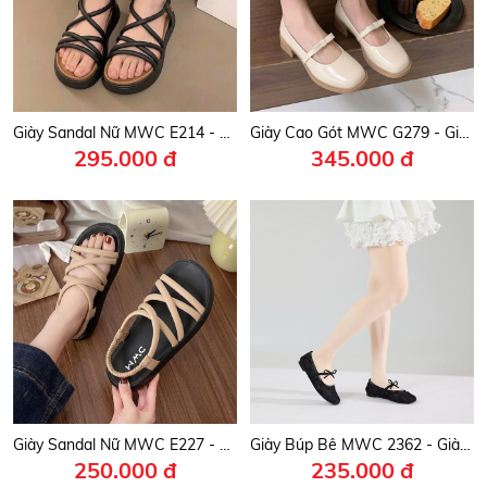
Giày Sandal Nữ MWC E214 - Sandal Nữ Quai Mảnh Chéo Êm Nhẹ, Thanh Lịch, Phong Cách Thời Trang Hàn.
Giày Cao Gót MWC G279 - Giày Búp Bê 4cm, Mũi Vuông Tròn Phối Quai Ngang Kết Nơ Nhỏ Xinh, Thanh Lịch, Thời Trang.
295.000 đ
345.000 đ
Giày Sandal Nữ MWC E227 - Sandal Nữ Quai Mảnh Chéo Thanh Lịch, Đi Học, Đi Chơi, Bền Đẹp, Thời Trang.
Giày Búp Bê MWC 2362 - Giày Búp Bê Ballet Ren Thêu Hoa Tinh Xảo, Mũi Vuông Thời Thượng, Thanh Lịch, Thời Trang.
250.000 đ
235.000 đ