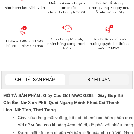
Miễn phí vận chuyển
Đổi trả dễ dàng
Bảo hành keo vĩnh viễn
toàn quốc
(trong vòng 7 ngày nếu
cho đơn hàng từ 200k
lỗi nhà sản xuất)
Giao hàng tận nơi,
Ưu đãi tích điểm và
Hotline 1900.633.349
nhận hàng xong thanh
hưởng quyền lợi thành
hỗ trợ từ 8h30-21h30
toán
viên từ MWC
CHI TIẾT SẢN PHẨM
BÌNH LUẬN
MÔ TẢ SẢN PHẨM: Giày Cao Gót MWC G268 - Giày Búp Bê
Gót Êm, Nơ Xinh Phối Quai Ngang Mảnh Khoá Cài Thanh
Lịch, Nữ Tính, Thời Trang.
Giày kiểu dáng mũi vuông, bít gót, bít mũi có thêm phần quai
Với đế vuông cao khoảng 4cm, dễ đi, dễ phối với nhiều trang
Được thiết kế form chuẩn với bàn chân của phụ nữ Việt Nam, c