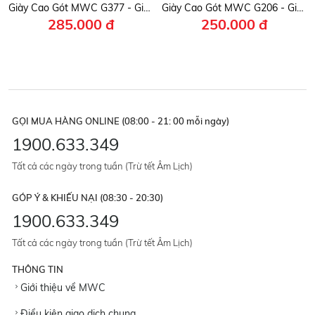
Giày Cao Gót MWC G377 - Giày Gót Vuông 6P, Mũi Oval Đính Nơ Hoa Trà Nữ Tính, Sang Trọng, Thời Thượng.
Giày Cao Gót MWC G206 - Giày Slingback Cao 8cm, Mũi Nhọn Phối Nơ Mềm Mại, Nữ Tính Cuốn Hút Mọi Ánh Nhìn.
285.000 đ
250.000 đ
GỌI MUA HÀNG ONLINE (08:00 - 21: 00 mỗi ngày)
1900.633.349
Tất cả các ngày trong tuần (Trừ tết Âm Lịch)
GÓP Ý & KHIẾU NẠI (08:30 - 20:30)
1900.633.349
Tất cả các ngày trong tuần (Trừ tết Âm Lịch)
THÔNG TIN
Giới thiệu về MWC
Điều kiện giao dịch chung