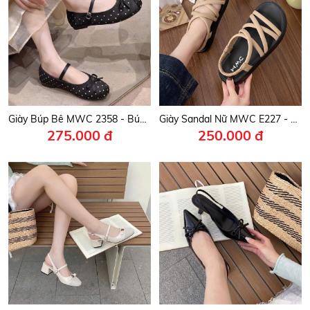
Giày Búp Bê MWC 2358 - Búp Bê Mary Jane Quai Ngang Đính Nơ Chấm Bi Hàn Quốc Xinh Xắn, Nữ Tính, Thời Trang.
Giày Sandal Nữ MWC E227 - Sandal Nữ Quai Mảnh Chéo Thanh Lịch, Đi Học, Đi Chơi, Bền Đẹp, Thời Trang.
275.000 đ
250.000 đ