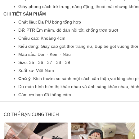
Giày phong cách trẻ trung, năng động, thoải mái nhưng không ké
CHI TIẾT SẢN PHẨM
Chất liệu: Da PU bóng tổng hợp 
Đế: PTR Êm mềm, độ đàn hồi tốt, chống trơn trượt
Chiều cao: Khoảng 4cm
Kiểu dáng: Giày cao gót thời trang nữ, Búp bê gót vuông thờ
Màu sắc: Đen - Kem - Nâu
Size: 35 - 36 - 37 - 38 - 39
Xuất xứ: Việt Nam
Chú ý
: Kích thước so sánh một cách cẩn thận,vui lòng cho p
Do màn hình hiển thị khác nhau và ánh sáng khác nhau, hìn
Cảm ơn bạn đã thông cảm.
CÓ THỂ BẠN CŨNG THÍCH