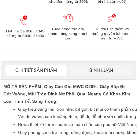
cho đơn hàng từ 200k
lỗi nhà sản xuất)
Giao hàng tận nơi,
Ưu đãi tích điểm và
Hotline 1900.633.349
nhận hàng xong thanh
hưởng quyền lợi thành
hỗ trợ từ 8h30-21h30
toán
viên từ MWC
CHI TIẾT SẢN PHẨM
BÌNH LUẬN
MÔ TẢ SẢN PHẨM: Giày Cao Gót MWC G269 - Giày Búp Bê
Gót Vuông, Mũi Tròn Đính Nơ Phối Quai Ngang Có Khóa Kim
Loại Tinh Tế, Sang Trọng.
Giày kiểu dáng mũi tròn nhẹ, bít gót, bít mũi có thêm phần qu
Với đế vuông cao khoảng 4cm, dễ đi, dễ phối với nhiều trang
Được thiết kế form chuẩn với bàn chân của phụ nữ Việt Nam, c
Giày phong cách trẻ trung, năng động, thoải mái nhưng không ké