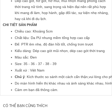
Dép cao gót, hở gót, hở mũi, mũi nhọn mang phong cách
thời trang nữ tính, sang trọng và hiện đại nên rất phù hợp
khi mang đi làm, họp hành, gặp đối tác, sự kiện nhẹ nhàng,
hay cả khi đi du lịch.
CHI TIẾT SẢN PHẨM
Chiều cao: Khoảng 5cm
Chất liệu: Da PU nhung mềm tổng hợp cao cấp
Đế: PTR êm nhẹ, độ đàn hồi tốt, chống trơn trượt
Kiểu dáng: Dép cao gót mũi nhọn, dép cao gót thời trang
Màu sắc: Đen
Size: 35 - 36 - 37 - 38 - 39
Xuất xứ : Việt Nam
Chú ý
: Kích thước so sánh một cách cẩn thận,vui lòng cho p
Do màn hình hiển thị khác nhau và ánh sáng khác nhau, hìn
Cảm ơn bạn đã thông cảm.
CÓ THỂ BẠN CŨNG THÍCH