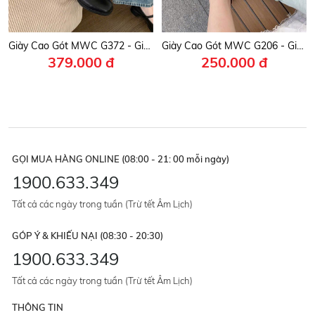
Giày Cao Gót MWC G372 - Giày Búp Bê Cao Gót Phối Quai Mảnh Đính Khóa Kim Loại Thanh Lịch, Nữ Tính, Thời Trang.
Giày Cao Gót MWC G206 - Giày Slingback Cao 8cm, Mũi Nhọn Phối Nơ Mềm Mại, Nữ Tính Cuốn Hút Mọi Ánh Nhìn.
379.000 đ
250.000 đ
GỌI MUA HÀNG ONLINE (08:00 - 21: 00 mỗi ngày)
1900.633.349
Tất cả các ngày trong tuần (Trừ tết Âm Lịch)
GÓP Ý & KHIẾU NẠI (08:30 - 20:30)
1900.633.349
Tất cả các ngày trong tuần (Trừ tết Âm Lịch)
THÔNG TIN