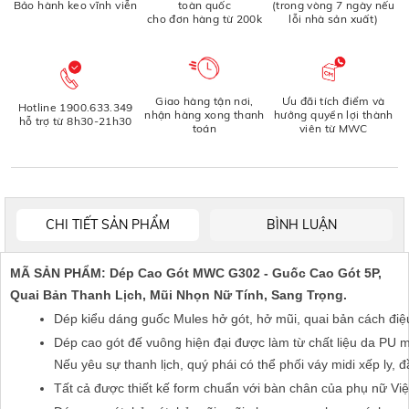
Bảo hành keo vĩnh viễn
toàn quốc
(trong vòng 7 ngày nếu
cho đơn hàng từ 200k
lỗi nhà sản xuất)
Giao hàng tận nơi,
Ưu đãi tích điểm và
Hotline 1900.633.349
nhận hàng xong thanh
hưởng quyền lợi thành
hỗ trợ từ 8h30-21h30
toán
viên từ MWC
CHI TIẾT SẢN PHẨM
BÌNH LUẬN
MÃ SẢN PHẨM:
Dép Cao Gót MWC G302 - Guốc Cao Gót 5P,
Quai Bản Thanh Lịch, Mũi Nhọn Nữ Tính, Sang Trọng.
Dép kiểu dáng guốc Mules hở gót, hở mũi, quai bản cách đi
Dép cao gót đế vuông hiện đại được làm từ chất liệu da PU mềm
Nếu yêu sự thanh lịch, quý phái có thể phối váy midi xếp ly, 
Tất cả được thiết kế form chuẩn với bàn chân của phụ nữ Vi