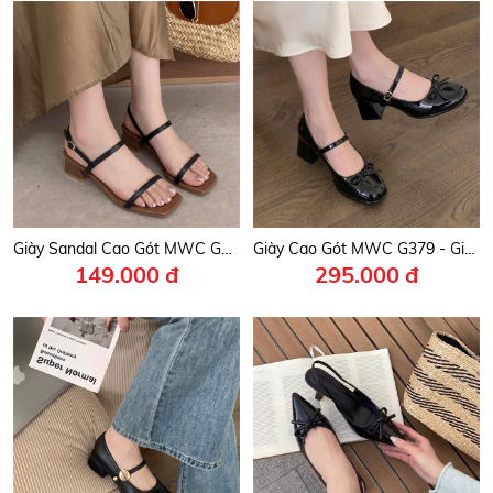
Giày Sandal Cao Gót MWC G070 - Giày Sandal Gót Vuông 5 Phân, Quai Ngang Mảnh Đẹp, Thanh Lịch Cho Qúy Nàng Công Sở, Học Đường.
Giày Cao Gót MWC G379 - Giày Cao Gót 6cm, Nơ Xinh Phối Quai Ngang Mảnh Khoá Cài Thanh Lịch, Nữ Tính, Thời Trang.
149.000 đ
295.000 đ