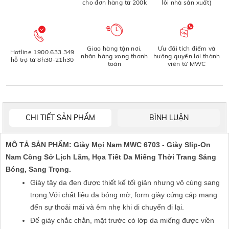
cho đơn hàng từ 200k
lỗi nhà sản xuất)
Giao hàng tận nơi,
Ưu đãi tích điểm và
Hotline 1900.633.349
nhận hàng xong thanh
hưởng quyền lợi thành
hỗ trợ từ 8h30-21h30
toán
viên từ MWC
CHI TIẾT SẢN PHẨM
BÌNH LUẬN
MÔ TẢ SẢN PHẨM: Giày Mọi Nam MWC 6703 - Giày Slip-On
Nam Công Sở Lịch Lãm, Họa Tiết Da Miếng Thời Trang Sáng
Bóng, Sang Trọng.
Giày tây da đen được thiết kế tối giản nhưng vô cùng sang
trọng.Với chất liệu da bóng mờ, form giày cứng cáp mang
đến sự thoải mái và êm nhẹ khi di chuyển đi lại.
Đế giày chắc chắn, mặt trước có lớp da miếng được viền