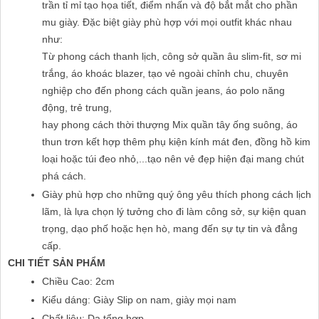
trần tỉ mỉ tạo họa tiết, điểm nhấn và độ bắt mắt cho phần
mu giày. Đặc biệt giày phù hợp với mọi outfit khác nhau
như:
Từ phong cách thanh lịch, công sở quần âu slim-fit, sơ mi
trắng, áo khoác blazer, tạo vẻ ngoài chỉnh chu, chuyên
nghiệp cho đến phong cách quần jeans, áo polo năng
động, trẻ trung,
hay phong cách thời thượng Mix quần tây ống suông, áo
thun trơn kết hợp thêm phụ kiện kính mát đen, đồng hồ kim
loại hoặc túi đeo nhỏ,...tạo nên vẻ đẹp hiện đại mang chút
phá cách.
Giày phù hợp cho những quý ông yêu thích phong cách lịch
lãm, là lựa chọn lý tưởng cho đi làm công sở, sự kiện quan
trọng, dạo phố hoặc hẹn hò, mang đến sự tự tin và đẳng
cấp.
CHI TIẾT SẢN PHẨM
Chiều Cao: 2cm
Kiểu dáng: Giày Slip on nam, giày mọi nam
Chất liệu: Da tổng hợp