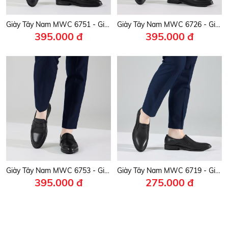
Giày Tây Nam MWC 6751 - Giày Mọi Nam Công Sở Lịch Lãm, Nam Tính, Thời Trang, Chuẩn Men Cho Quý Ông Hiện Đại.
Giày Tây Nam MWC 6726 - Giày Mọi Nam Kiểu Monk Strap, Mũi Nhọn Phối Quai Da Có Khoá Kim Loại Tinh Tế, Sang Trọng.
395.000 đ
395.000 đ
Giày Tây Nam MWC 6753 - Giày Mọi Nam Cao Cấp, Giày Da Slip On Công Sở Lịch Lãm, Thời Trang.
Giày Tây Nam MWC 6719 - Giày Tây Nam Da Đen Trơn Mũi Bo Tròn Tinh Tế, Thanh Lịch Và Sang Trọng.
395.000 đ
275.000 đ