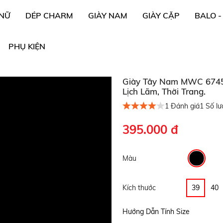
 NỮ
DÉP CHARM
GIÀY NAM
GIÀY CẶP
BALO -
PHỤ KIỆN
Giày Tây Nam MWC 6745 
Lịch Lãm, Thời Trang.
1
Đánh giá
1
Số lư
395.000 đ
Màu
Kích thước
39
40
Hướng Dẫn Tính Size