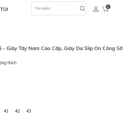
0
 TÚI
- Giày Tây Nam Cao Cấp, Giày Da Slip On Công Sở
ợng thích
41
42
43