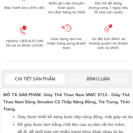
Miễn phí vận chuyển
Đổi trả dễ dàng
Bảo hành keo vĩnh viễn
toàn quốc
(trong vòng 7 ngày nếu
cho đơn hàng từ 200k
lỗi nhà sản xuất)
Giao hàng tận nơi,
Ưu đãi tích điểm và
Hotline 1900.633.349
nhận hàng xong thanh
hưởng quyền lợi thành
hỗ trợ từ 8h30-21h30
toán
viên từ MWC
CHI TIẾT SẢN PHẨM
BÌNH LUẬN
MÔ TẢ SẢN PHẨM: Giày Thể Thao Nam MWC 5713 - Giày Thể
Thao Nam Dáng Sneaker Cổ Thấp Năng Động, Trẻ Trung, Thời
Trang.
Giày được thiết kế dáng buộc dây năng động, mặt giày sử dụ
Đế giày được làm bằng chất liệu cao su dẻo rất êm mềm,
dễ đi, dễ phối hợp với nhiều trang phục khác nhau từ âu,