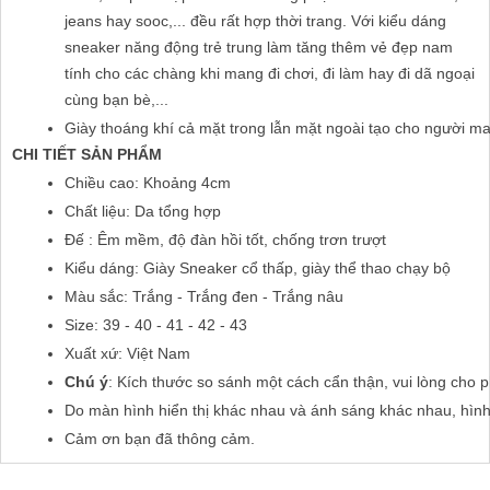
jeans hay sooc,... đều rất hợp thời trang. Với kiểu dáng
sneaker năng động trẻ trung làm tăng thêm vẻ đẹp nam
tính cho các chàng khi mang đi chơi, đi làm hay đi dã ngoại
cùng bạn bè,...
Giày thoáng khí cả mặt trong lẫn mặt ngoài tạo cho người man
CHI TIẾT SẢN PHẨM
Chiều cao: Khoảng 4cm
Chất liệu: Da tổng hợp
Đế : Êm mềm, độ đàn hồi tốt, chống trơn trượt
Kiểu dáng: Giày Sneaker cổ thấp, giày thể thao chạy bộ
Màu sắc: Trắng - Trắng đen - Trắng nâu
Size: 39 - 40 - 41 - 42 - 43
Xuất xứ: Việt Nam 
Chú ý
: Kích thước so sánh một cách cẩn thận, vui lòng cho 
Do màn hình hiển thị khác nhau và ánh sáng khác nhau, hìn
Cảm ơn bạn đã thông cảm.