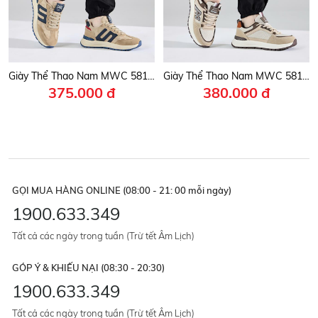
Giày Thể Thao Nam MWC 5812 - Giày Sneaker Nam Da Cao Cấp, Leo Núi, Chạy Bộ, Đi Học Đi Chơi Cool Ngầu.
Giày Thể Thao Nam MWC 5818 - Giày Sneaker Nam Đi Học, Đi Chơi, Leo Núi, Chạy Bộ Siêu Bền Đẹp Trẻ Trung, Năng Động.
375.000 đ
380.000 đ
GỌI MUA HÀNG ONLINE (08:00 - 21: 00 mỗi ngày)
1900.633.349
Tất cả các ngày trong tuần (Trừ tết Âm Lịch)
GÓP Ý & KHIẾU NẠI (08:30 - 20:30)
1900.633.349
Tất cả các ngày trong tuần (Trừ tết Âm Lịch)