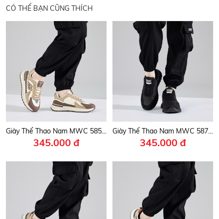
CÓ THỂ BẠN CŨNG THÍCH
Giày Thể Thao Nam MWC 5855 - Giày Sneaker Nam Đi Học, Đi Chơi, Leo Núi, Chạy Bộ Siêu Bền Đẹp Trẻ Trung, Năng Động.
Giày Thể Thao Nam MWC 5871 - Giày Sneaker Nam Cổ Thấp Đi Phượt, Leo Núi, Chạy Bộ, Đi Học, Đi Chơi Bền Đẹp, Thời Trang.
345.000 đ
345.000 đ