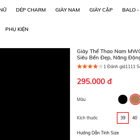
 NỮ
DÉP CHARM
GIÀY NAM
GIÀY CẶP
BALO -
PHỤ KIỆN
Giày Thể Thao Nam MWC 5
Siêu Bền Đẹp, Năng Động 
1
Đánh giá
1111
Số
295.000 đ
Màu
Kích thước
39
40
Hướng Dẫn Tính Size