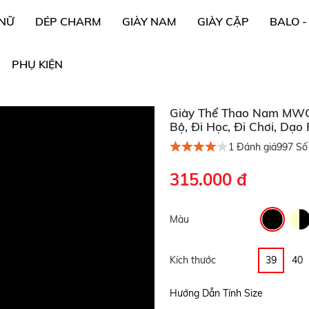
 NỮ
DÉP CHARM
GIÀY NAM
GIÀY CẶP
BALO -
PHỤ KIỆN
Giày Thể Thao Nam MWC 
Bộ, Đi Học, Đi Chơi, Dạo
1
Đánh giá
997
Số 
315.000 đ
Màu
Kích thước
39
40
Hướng Dẫn Tính Size