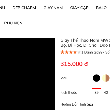
 NỮ
DÉP CHARM
GIÀY NAM
GIÀY CẶP
BALO -
PHỤ KIỆN
Giày Thể Thao Nam MWC 
Bộ, Đi Học, Đi Chơi, Dạo
1
Đánh giá
997
Số 
315.000 đ
Màu
Kích thước
39
40
Hướng Dẫn Tính Size