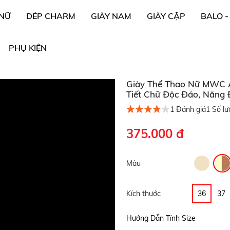
 NỮ
DÉP CHARM
GIÀY NAM
GIÀY CẶP
BALO -
PHỤ KIỆN
Giày Thể Thao Nữ MW
Tiết Chữ Độc Đáo, Năng Đ
1
Đánh giá
1
Số lư
375.000 đ
Màu
Kích thước
36
37
Hướng Dẫn Tính Size