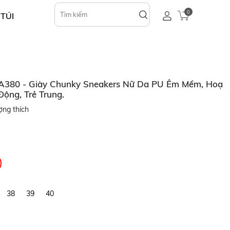
0
 TÚI
C A380 - Giày Chunky Sneakers Nữ Da PU Êm Mềm, Hoạ
ộng, Trẻ Trung.
ợng thích
38
39
40