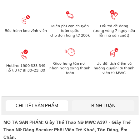
Miễn phí vận chuyển
Đổi trả dễ dàng
Bảo hành keo vĩnh viễn
toàn quốc
(trong vòng 7 ngày nếu
cho đơn hàng từ 200k
lỗi nhà sản xuất)
Giao hàng tận nơi,
Ưu đãi tích điểm và
Hotline 1900.633.349
nhận hàng xong thanh
hưởng quyền lợi thành
hỗ trợ từ 8h30-21h30
toán
viên từ MWC
CHI TIẾT SẢN PHẨM
BÌNH LUẬN
MÔ TẢ SẢN PHẨM: Giày Thể Thao Nữ MWC A397 - Giày Thể
Thao Nữ Dáng Sneaker Phối Viền Trẻ Khoẻ, Tôn Dáng, Êm
Chân.