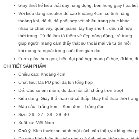
Giày thiết kế kiểu thắt dây năng động, bên hông giày họa tiế
Với kiểu dáng sneaker đế cao khoảng 4cm, có tính năng
thoáng khí, dễ đi, dễ phối hợp với nhiều trang phục khác
nhau từ chân váy, quần jeans, tây hay short,.. đều rất hợp
thời trang.
Từ đó làm tô thêm vẻ đẹp năng động, trẻ trung
giúp người mang cảm thấy thật sự thoải mái và tự tin mỗi
khi mang ra ngoài trong suốt thời gian dài.
Form giày thon gọn, hiện đại phù hợp mang đi học, đi làm, đi
CHI TIẾT SẢN PHẨM
Chiều cao: Khoảng 4cm
Chất liệu: Da PU phối da lộn tổng hợp
Đế: Cao su êm mềm, độ đàn hồi tốt, chống trơn trượt
Kiểu dáng: Giày thể thao nữ cổ thấp, Giày thể thao thời trang
Màu sắc: Trắng kem - Kem đen - Trắng đen
Size: 36 - 37 - 38 - 39 -40
Xuất xứ: Việt Nam.
Chú ý
: Kích thước so sánh một cách cẩn thận,vui lòng cho p
Do màn hình hiển thị khác nhau và ánh sáng khác nhau, hìn