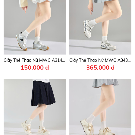
Giày Thể Thao Nữ MWC A314 - Giày Sneaker Nữ Cổ Thấp, Da PU Mịn, Nhẹ Nhàng, Nữ Tính, Thanh Lịch, Trẻ Trung, Năng Động.
Giày Thể Thao Nữ MWC A343 - Giày Thể Thao Nữ Họa Tiết Vải Dệt Đan Chéo Năng Động, Cá Tính, Trẻ Trung, Thời Trang.
150.000 đ
365.000 đ