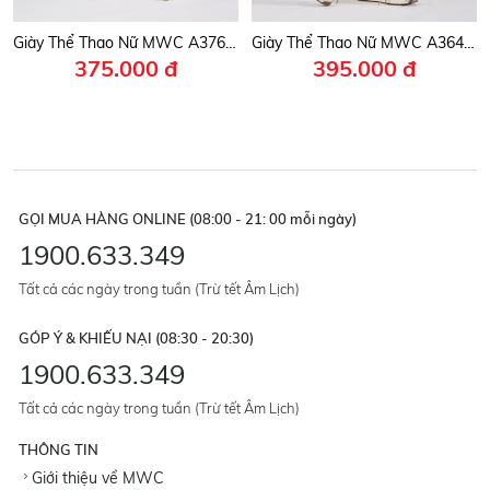
Giày Thể Thao Nữ MWC A376 - Giày Chunky Sneakers Nữ Da PU Êm Mềm, Đi Học, Đi Chơi, Dạo Phố Bền Đẹp, Thời Trang.
Giày Thể Thao Nữ MWC A364 - Giày Sneaker Nữ Buộc Dây Năng Động, Phong Cách Hàn Quốc Trẻ Trung, Thời Trang.
375.000 đ
395.000 đ
GỌI MUA HÀNG ONLINE (08:00 - 21: 00 mỗi ngày)
1900.633.349
Tất cả các ngày trong tuần (Trừ tết Âm Lịch)
GÓP Ý & KHIẾU NẠI (08:30 - 20:30)
1900.633.349
Tất cả các ngày trong tuần (Trừ tết Âm Lịch)
THÔNG TIN
Giới thiệu về MWC