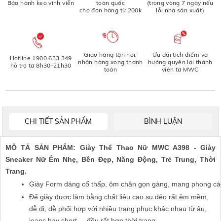
Bảo hành keo vĩnh viễn
toàn quốc
(trong vòng 7 ngày nếu
cho đơn hàng từ 200k
lỗi nhà sản xuất)
Giao hàng tận nơi,
Ưu đãi tích điểm và
Hotline 1900.633.349
nhận hàng xong thanh
hưởng quyền lợi thành
hỗ trợ từ 8h30-21h30
toán
viên từ MWC
CHI TIẾT SẢN PHẨM
BÌNH LUẬN
MÔ TẢ SẢN PHẨM: Giày Thể Thao Nữ MWC A398 - Giày
Sneaker Nữ Êm Nhẹ, Bền Đẹp, Năng Động, Trẻ Trung, Thời
Trang.
Giày Form dáng cổ thấp, ôm chân gọn gàng, mang phong cách 
Đế giày được làm bằng chất liệu cao su dẻo rất êm mềm,
dễ đi, dễ phối hợp với nhiều trang phục khác nhau từ âu,
jeans hay short,... đều rất hợp thời trang.