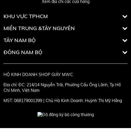
Xem địa chỉ các cửa hàng
KHU VỰC TPHCM
MIỀN TRUNG &TÂY NGUYÊN
TÂY NAM BỘ
ĐÔNG NAM BỘ
HỘ KINH DOANH SHOP GIÀY MWC
Địa chỉ:
ĐC: 214/14 Nguyễn Trãi, Phường Cầu Ông Lãnh, Tp Hồ
Chí Minh, Việt Nam
MST:
068179001399 | Chủ Hộ Kinh Doanh: Huỳnh Thị Mỹ Hằng