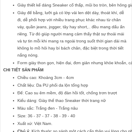
Giày thiết kế dáng Sneaker cổ thấp, mũi bo tròn, bên hông già
Giày đế bằng, lưỡi gà có lớp vải len dệt dày, thoát khí, dễ
đi, dễ phối hợp với nhiều trang phục khác nhau từ chân
váy, quần jeans, jogger, tây hay short,.. đều mang dấu ấn
riêng.
Từ đó giúp người mang cảm thấy thật sự thoải mái
và tự tin mỗi khi mang ra ngoài trong suốt thời gian dài mà
không lo mồ hôi hay bí bách chân, đặc biệt trong thời tiết
nắng nóng.
Form giày thon gọn, hiện đại, đơn giản nhưng khỏe khoắn, cá 
CHI TIẾT SẢN PHẨM
Chiều cao: Khoảng 3cm - 4cm
Chất liệu: Da PU phối da lộn tổng hợp
Đế: Cao su êm mềm, độ đàn hồi tốt, chống trơn trượt
Kiểu dáng: Giày thể thao Sneaker thời trang nữ
Màu sắc: Trắng đen - Trắng nâu
Size: 36 - 37 - 37 - 38 - 39 - 40
Xuất xứ: Việt Nam.
Chú ý
: Kích thước so sánh một cách cẩn thận,vui lòng cho p