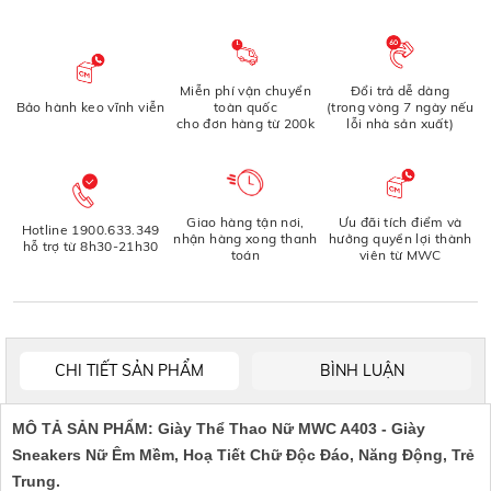
Miễn phí vận chuyển
Đổi trả dễ dàng
Bảo hành keo vĩnh viễn
toàn quốc
(trong vòng 7 ngày nếu
cho đơn hàng từ 200k
lỗi nhà sản xuất)
Giao hàng tận nơi,
Ưu đãi tích điểm và
Hotline 1900.633.349
nhận hàng xong thanh
hưởng quyền lợi thành
hỗ trợ từ 8h30-21h30
toán
viên từ MWC
CHI TIẾT SẢN PHẨM
BÌNH LUẬN
MÔ TẢ SẢN PHẨM: Giày Thể Thao Nữ MWC A403 - Giày
Sneakers Nữ Êm Mềm, Hoạ Tiết Chữ Độc Đáo, Năng Động, Trẻ
Trung.