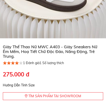
Giày Thể Thao Nữ MWC A403 - Giày Sneakers Nữ
Êm Mềm, Hoạ Tiết Chữ Độc Đáo, Năng Động, Trẻ
Trung.
1
Đánh giá
1
Số lượng thích
275.000 đ
Hướng Dẫn Tính Size
TÌM SẢN PHẨM TẠI SHOWROOM