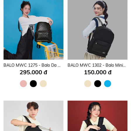
BALO MWC 1275 - Balo Da Caro Phong Cách Thời Trang Urban Street Cực Ngầu, Sang Trọng, Cá Tính, Hiện Đại.
BALO MWC 1302 - Balo Minimalist Siêu Nhẹ, Siêu Tiện Lợi Đi Học, Đi Chơi, Đi Làm Đơn Giản Mà Bền Đẹp.
295.000 đ
150.000 đ