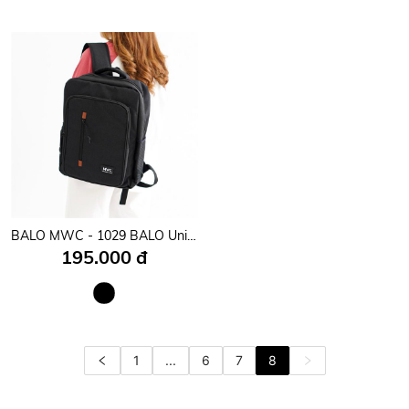
BALO MWC - 1029 BALO Unisex Thời Trang Chống Sock,Chống Nước,Nhiều Ngăn, Đựng Laptop,Mang Đi Học,Đi Làm,Đi Chơi
195.000 đ
1
...
6
7
8