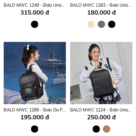
BALO MWC 1249 - Balo Unisex Thời Trang Chống Sốc, Chống Nước, Nhiều Ngăn Siêu Tiện Lợi Dùng Đựng Laptop, Mang Đi Học, Đi Chơi.
BALO MWC 1283 - Balo Unisex Siêu Tiện Lợi Đựng Laptop, Vật Dụng Đi Học, Đi Làm, Dạo Phố Năng Động, Trẻ Trung.
315.000 đ
180.000 đ
BALO MWC 1289 - Balo Da PU Cao Cấp Đi Học, Đi Chơi, Đi Làm Công Sở Thanh Lịch, Tiện Dụng.
BALO MWC 1224 - Balo Unisex Thời Trang Chống Sốc, Chống Nước, Nhiều Ngăn Siêu Tiện Lợi Dùng Đựng Laptop, Mang Đi Học, Đi Chơi.
195.000 đ
250.000 đ