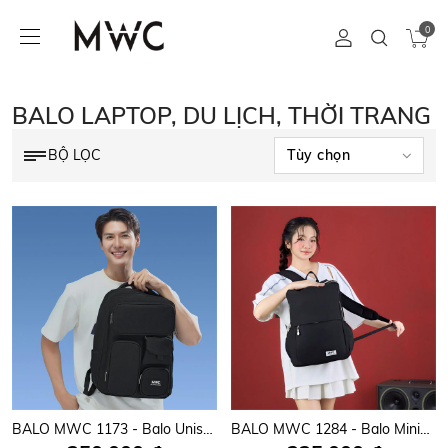
0
BALO LAPTOP, DU LỊCH, THỜI TRANG
BỘ LỌC
BALO MWC 1173 - Balo Unisex Thời Trang Chống Sốc, Chống Nước, Nhiều Ngăn Siêu Tiện Lợi Dùng Đựng Laptop, Mang Đi Học, Đi Chơi
BALO MWC 1284 - Balo Minimalist Thời Trang Đi Học, Đi làm, Du Lịch Siêu Gọn Nhẹ, Tiện Lợi.