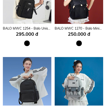
BALO MWC 1254 - Balo Unisex Du Lịch Thời Trang Chống Sốc, Chống Nước, Nhiều Ngăn Siêu Tiện Lợi Dùng Đựng Laptop, Mang Đi Học, Đi Chơi.
BALO MWC 1270 - Balo Minimalist Có Nắp Nút Cài Kim Loại Thời Trang, Tiện Lợi Đi Học, Đi Chơi, Đi Làm Siêu Bền Đẹp.
295.000 đ
250.000 đ