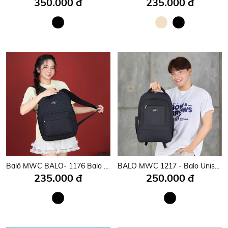
350.000 đ
235.000 đ
Balô MWC BALO- 1176 Balo Phong Cách Basic Cao Cấp Chất Vải Mềm Mịn,Đa Năng Đi Học ,Đi Chơi Chống Sock,Chống Nước Thời Trang
BALO MWC 1217 - Balo Unisex Thời Trang Chống Sốc, Chống Nước, Nhiều Ngăn Siêu Tiện Lợi Dùng Đựng Laptop, Mang Đi Học, Đi Chơi.
235.000 đ
250.000 đ