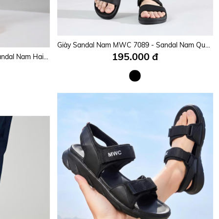
Giày Sandal Nam MWC 7108 - Sandal Da PU Nam Quai Ngang Đế Êm, Dễ Phối Đồ, Chuẩn Phong Cách Trẻ Trung, Năng Động.
Giày Sandal Nam MWC 7089 - Sandal Nam Quai Ngang Thanh Lịch, Sandal Da Nam Siêu Bền Đẹp Năng Động, Trẻ Trung.
195.000 đ
Giày Sandal Nam MWC 7117 - Sandal Nam Hai Quai Chéo Êm Nhẹ, Thanh Lịch, Trẻ Trung, Năng Động, Thời Trang.