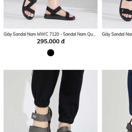
Giày Sandal Nam MWC 7120 - Sandal Nam Quai Chéo Phối Lót Dán Thanh Lịch Đi Học, Đi Làm, Êm Nhẹ, Bền Đẹp.
295.000 đ