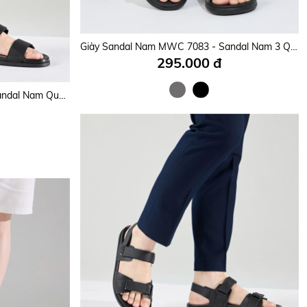
Giày Sandal Nam MWC 7104 - Sandal Đen Basic Nam Mạnh Mẽ, Thời Trang, Lựa Chọn Hoàn Hảo Cho Chàng Trai Hiện Đại.
Giày Sandal Nam MWC 7083 - Sandal Nam 3 Quai Ngang Phối Lót Dán Thời Trang, Kiểu Dáng Streetwear, Đế Cao 3cm Êm Mềm, Trẻ Trung, Năng Động.
295.000 đ
Giày Sandal Nam MWC 7103 - Sandal Nam Quai Ngang Bản To Phối Quai Hậu Có Khóa Gài Thanh Lịch, Thoải Mái, Nam Tính.