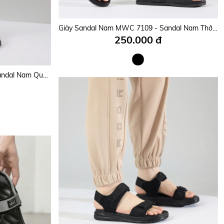
Giày Sandal Nam MWC 7101 - Sandal Basic Nam Họa Tiết Quai Đan Rọ Cá Tính, Mạnh Mẽ, Bền Đẹp, Êm Ái Mọi Bước Đi.
Giày Sandal Nam MWC 7109 - Sandal Nam Thời Trang Casual Đi Học, Đi Làm, Đi Chơi Năng Động, Trẻ Trung, Thời Trang.
250.000 đ
Giày Sandal Nam MWC 7082 - Sandal Nam Quai Ngang Chéo Phối Lót Dán Thời Trang, Kiểu Dáng Streetwear Trẻ Trung, Năng Động Siêu Hottrend.