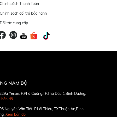
Chính sách Thanh Toán
Chính sách đổi trả bảo hành
Đối tác cung cấp
NG NAM BỘ
229a Yersin, P.Phú Cường,TP.Thủ Dầu 1,Bình Dương.
 bản đồ
96 Nguyễn Văn Tiết, P.Lái Thiêu, TX.Thuận An,Bình
ng.
Xem bản đồ