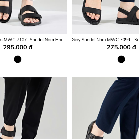
Giày Sandal Nam MWC 7130 - Sandal Nam Quai Ngang Phối Dán Cài Thanh Lịch, Êm Nhẹ, Nam Tính, Thời Trang.
295.000 đ
295.000 đ
Giày Sandal Nam MWC 7107- Sandal Nam Hai Quai Ngang Dán Cài Nhẹ Êm, Chắc Chân, Chuẩn Gu Thời Trang Năng Động.
295.000 đ
275.000 đ