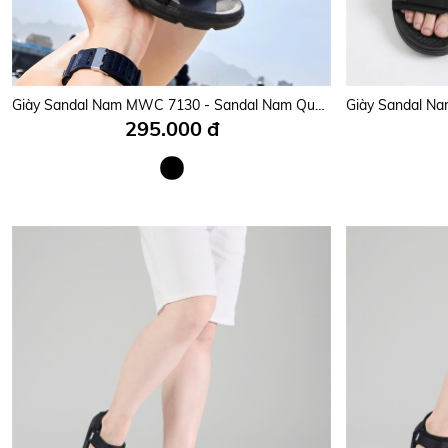
Giày Sandal Nam MWC 7130 - Sandal Nam Quai Ngang Phối Dán Cài Thanh Lịch, Êm Nhẹ, Nam Tính, Thời Trang.
295.000 đ