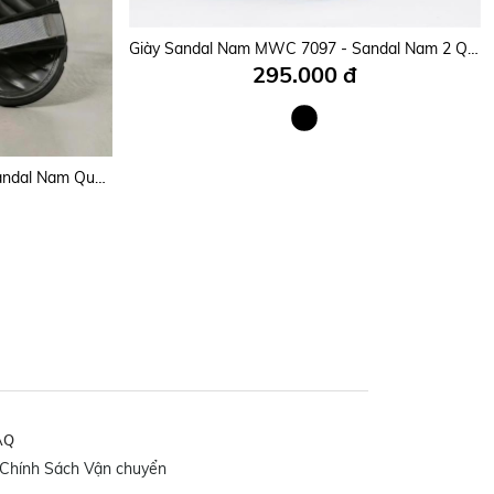
Giày Sandal Nam MWC 7099 - Sandal Da PU Nam Cao Cấp Êm Nhẹ Siêu Bền Đẹp, Kiểu Dáng Streetwear Thanh Lịch, Thời Trang.
Giày Sandal Nam MWC 7097 - Sandal Nam 2 Quai Ngang Phối Lót Dán Thanh Lịch Đi Học, Đi Làm Siêu Bền Đẹp, Sandal Nam Kiểu Dáng Streetwear Năng Động Trẻ Trung, Thời Trang.
295.000 đ
Giày Sandal Nam MWC 7080 - Sandal Nam Quai Ngang Phối Dán Cài Thanh Lịch, Êm Nhẹ, Nam Tính, Bền Đẹp.
AQ
Chính Sách Vận chuyển