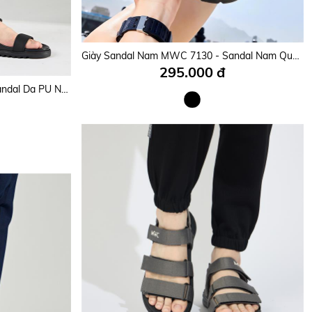
Giày Sandal Nam MWC 7121 - Sandal Nam Hai Quai Ngang Phối Lót Dán Thanh Lịch Đi Học, Đi Làm, Bền Đẹp, Thời Trang.
Giày Sandal Nam MWC 7130 - Sandal Nam Quai Ngang Phối Dán Cài Thanh Lịch, Êm Nhẹ, Nam Tính, Thời Trang.
295.000 đ
Giày Sandal Nam MWC 7099 - Sandal Da PU Nam Cao Cấp Êm Nhẹ Siêu Bền Đẹp, Kiểu Dáng Streetwear Thanh Lịch, Thời Trang.