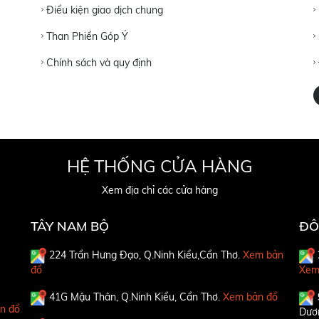
Điều kiện giao dịch chung
Than Phiền Góp Ý
Chính sách và quy định
HỆ THỐNG CỬA HÀNG
Xem địa chỉ các cửa hàng
TÂY NAM BỘ
ĐÔ
224 Trần Hưng Đạo, Q.Ninh Kiều,Cần Thơ.
Xem bản
đồ
Xem
41G Mậu Thân, Q.Ninh Kiều, Cần Thơ.
Xem bản đồ
n đồ
Dươ