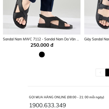
Sandal Nam MWC 7112 - Sandal Nam Da Vân Cao Cấp Êm Mềm, Hai Quai Chéo Kép Hình Chữ X Cá Tính Siêu Bền Đẹp.
250.000 đ
GỌI MUA HÀNG ONLINE (08:00 - 21: 00 mỗi ngày)
1900.633.349