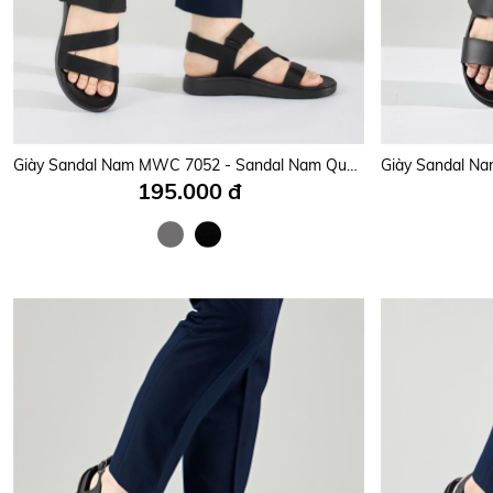
Giày Sandal Nam MWC 7052 - Sandal Nam Quai Ngang Chéo Phối Lót Dán Thời Trang, Sandal Nam Đi Học, Đi Làm, Đi Chơi Thanh Lịch, Trẻ Trung.
195.000 đ