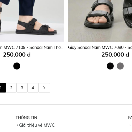
Giày Sandal Nam MWC 7097 - Sandal Nam 2 Quai Ngang Phối Lót Dán Thanh Lịch Đi Học, Đi Làm Siêu Bền Đẹp, Sandal Nam Kiểu Dáng Streetwear Năng Động Trẻ Trung, Thời Trang.
295.000 đ
275.000 đ
Giày Sandal Nam MWC 7109 - Sandal Nam Thời Trang Casual Đi Học, Đi Làm, Đi Chơi Năng Động, Trẻ Trung, Thời Trang.
250.000 đ
250.000 đ
1
2
3
4
THÔNG TIN
F
Giới thiệu về MWC