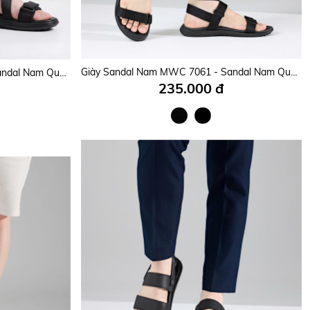
Giày Sandal Nam MWC 7059 - Sandal Nam 2 Quai Ngang Phối Lót Dán Thanh Lịch Đi Học, Đi Làm, Sandal Nam Kiểu Dáng Streetwear Năng Động, Trẻ Trung.
Giày Sandal Nam MWC 7061 - Sandal Nam Quai Ngang Chéo Phối Lót Dán Thời Trang, Sandal Nam Đi Học, Đi Làm Công Sở Năng Động, Trẻ Trung.
Giày Sandal Nam MWC 7123 - Sandal Nam Quai Ngang Chéo Phối Lót Dán Thanh Lịch Đi Học, Đi Làm, Bền Đẹp, Thời Trang.
235.000 đ