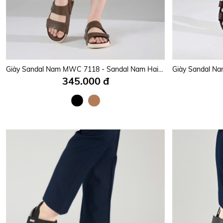
Giày Sandal Nam MWC 7118 - Sandal Nam Hai Quai Ngang Dán Cài Êm Nhẹ, Thanh Lịch, Hiện Đại, Thời Trang.
345.000 đ