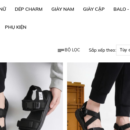
 NỮ
DÉP CHARM
GIÀY NAM
GIÀY CẶP
BALO -
PHỤ KIỆN
BỘ LỌC
Sắp xếp theo: