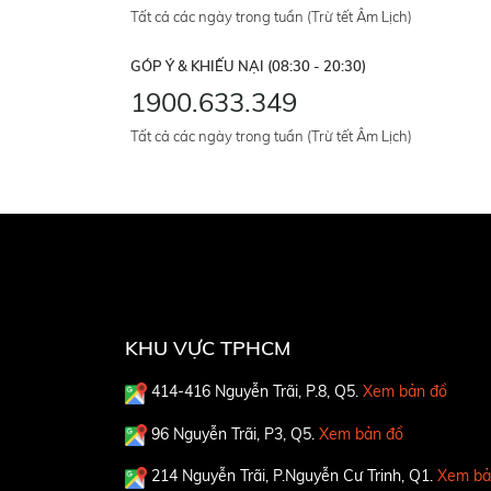
Tất cả các ngày trong tuần (Trừ tết Âm Lịch)
GÓP Ý & KHIẾU NẠI (08:30 - 20:30)
1900.633.349
Tất cả các ngày trong tuần (Trừ tết Âm Lịch)
KHU VỰC TPHCM
414-416 Nguyễn Trãi, P.8, Q5.
Xem bản đồ
96 Nguyễn Trãi, P3, Q5.
Xem bản đồ
214 Nguyễn Trãi, P.Nguyễn Cư Trinh, Q1.
Xem bả