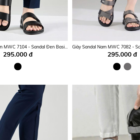
Giày Sandal Nam MWC 7109 - Sandal Nam Thời Trang Casual Đi Học, Đi Làm, Đi Chơi Năng Động, Trẻ Trung, Thời Trang.
250.000 đ
275.000 đ
Giày Sandal Nam MWC 7104 - Sandal Đen Basic Nam Mạnh Mẽ, Thời Trang, Lựa Chọn Hoàn Hảo Cho Chàng Trai Hiện Đại.
295.000 đ
295.000 đ