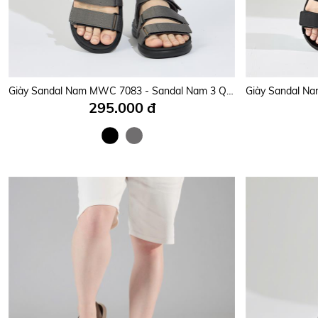
Giày Sandal Nam MWC 7083 - Sandal Nam 3 Quai Ngang Phối Lót Dán Thời Trang, Kiểu Dáng Streetwear, Đế Cao 3cm Êm Mềm, Trẻ Trung, Năng Động.
295.000 đ