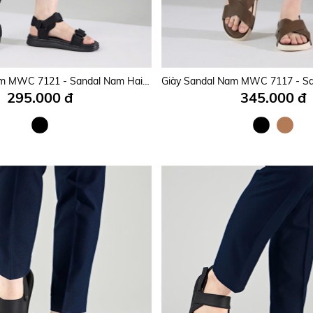
Giày Sandal Nam MWC 7089 - Sandal Nam Quai Ngang Thanh Lịch, Sandal Da Nam Siêu Bền Đẹp Năng Động, Trẻ Trung.
195.000 đ
295.000 đ
Giày Sandal Nam MWC 7121 - Sandal Nam Hai Quai Ngang Phối Lót Dán Thanh Lịch Đi Học, Đi Làm, Bền Đẹp, Thời Trang.
295.000 đ
345.000 đ