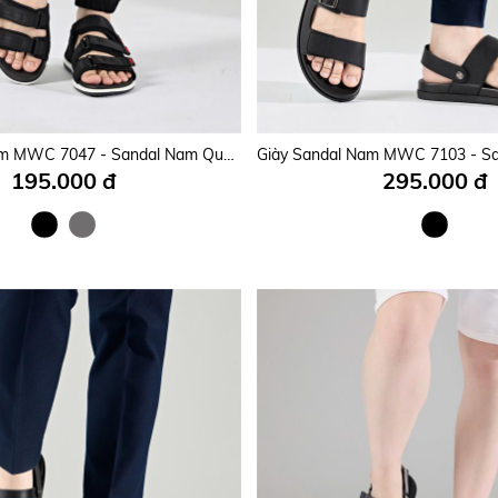
Giày Sandal Nam MWC 7083 - Sandal Nam 3 Quai Ngang Phối Lót Dán Thời Trang, Kiểu Dáng Streetwear, Đế Cao 3cm Êm Mềm, Trẻ Trung, Năng Động.
295.000 đ
295.000 đ
Giày Sandal Nam MWC 7047 - Sandal Nam Quai Ngang Dán Cài Thanh Lịch, Cá Tính, Bền Đẹp, Thời Trang.
195.000 đ
295.000 đ