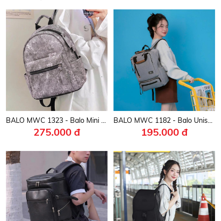
BALO MWC 1323 - Balo Mini Phong Cách Hàn Quốc Đi Học, Đi Chơi, Đi Làm Siêu Bền Đẹp, Thời Trang.
BALO MWC 1182 - Balo Unisex Thời Trang Chống Sốc, Chống Nước, Nhiều Ngăn Siêu Tiện Lợi Dùng Đựng Laptop, Mang Đi Học, Đi Chơi
275.000 đ
195.000 đ