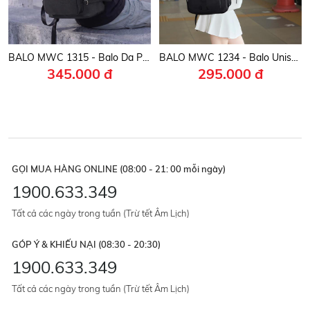
BALO MWC 1315 - Balo Da PU Unisex Trẻ Trung, Sinh Viên, Công Sở, Thời Trang Đường Phố Đơn Giản Nhưng Đầy Phong Cách.
BALO MWC 1234 - Balo Unisex Thời Trang Chống Sốc, Chống Nước, Nhiều Ngăn Siêu Tiện Lợi Dùng Đựng Laptop, Mang Đi Học, Đi Chơi.
345.000 đ
295.000 đ
GỌI MUA HÀNG ONLINE (08:00 - 21: 00 mỗi ngày)
1900.633.349
Tất cả các ngày trong tuần (Trừ tết Âm Lịch)
GÓP Ý & KHIẾU NẠI (08:30 - 20:30)
1900.633.349
Tất cả các ngày trong tuần (Trừ tết Âm Lịch)