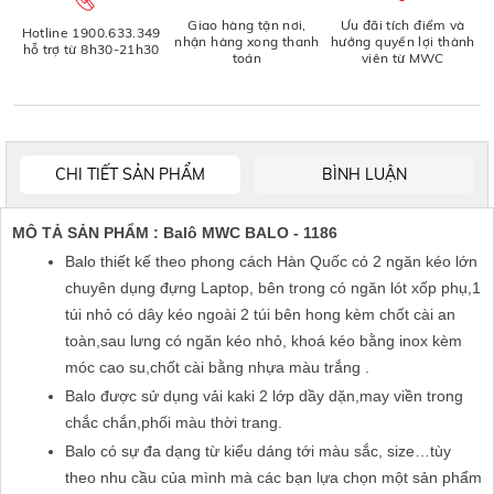
Giao hàng tận nơi,
Ưu đãi tích điểm và
Hotline 1900.633.349
nhận hàng xong thanh
hưởng quyền lợi thành
hỗ trợ từ 8h30-21h30
toán
viên từ MWC
CHI TIẾT SẢN PHẨM
BÌNH LUẬN
MÔ TẢ SẢN PHẨM : Balô MWC BALO - 1186
Balo thiết kế theo phong cách Hàn Quốc có 2 ngăn kéo lớn 
chuyên dụng đựng Laptop, bên trong có ngăn lót xốp phụ,1 
túi nhỏ có dây kéo ngoài 2 túi bên hong kèm chốt cài an 
toàn,sau lưng có ngăn kéo nhỏ, khoá kéo bằng inox kèm 
móc cao su,chốt cài bằng nhựa màu trắng .
Balo được sử dụng vải kaki 2 lớp dầy dặn,may viền trong 
chắc chắn,phối màu thời trang.
Balo có sự đa dạng từ kiểu dáng tới màu sắc, size…tùy 
theo nhu cầu của mình mà các bạn lựa chọn một sản phẩm 