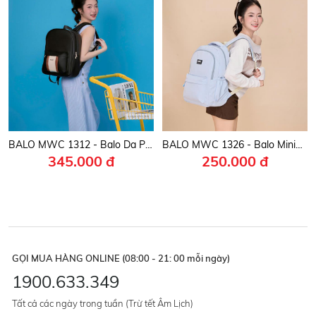
BALO MWC 1312 - Balo Da PU Cao Cấp Phong Cách Casual Đi Học, Đi làm, Đựng Latop, Du Lịch Cool Ngầu.
BALO MWC 1326 - Balo Minimalist Thời Trang Nam Nữ Hàn Quốc Đi Học, Đi Chơi Gọn Gàng, Tiện Dụng.
345.000 đ
250.000 đ
GỌI MUA HÀNG ONLINE (08:00 - 21: 00 mỗi ngày)
1900.633.349
Tất cả các ngày trong tuần (Trừ tết Âm Lịch)