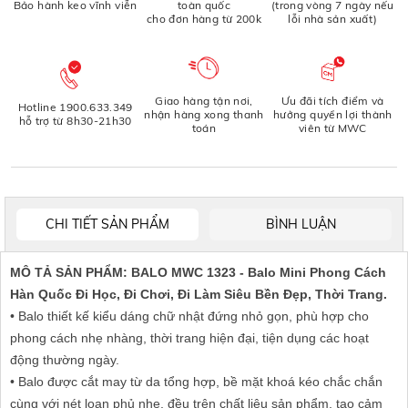
Bảo hành keo vĩnh viễn
toàn quốc
(trong vòng 7 ngày nếu
cho đơn hàng từ 200k
lỗi nhà sản xuất)
Giao hàng tận nơi,
Ưu đãi tích điểm và
Hotline 1900.633.349
nhận hàng xong thanh
hưởng quyền lợi thành
hỗ trợ từ 8h30-21h30
toán
viên từ MWC
CHI TIẾT SẢN PHẨM
BÌNH LUẬN
MÔ TẢ SẢN PHẨM: BALO MWC 1323 - Balo Mini Phong Cách
Hàn Quốc Đi Học, Đi Chơi, Đi Làm Siêu Bền Đẹp, Thời Trang.
• Balo thiết kế kiểu dáng chữ nhật đứng nhỏ gọn, phù hợp cho
phong cách nhẹ nhàng, thời trang hiện đại, tiện dụng các hoạt
động thường ngày.
• Balo được cắt may từ da tổng hợp, bề mặt khoá kéo chắc chắn
cùng với nét loan phủ nhẹ, đều trên chất liệu sản phẩm, tạo cảm