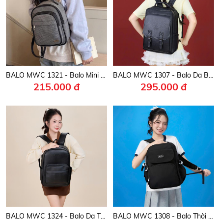
BALO MWC 1321 - Balo Mini Phong Cách Hàn Quốc Đi Học, Đi Chơi, Đi Làm Siêu Bền Đẹp, Thời Trang.
BALO MWC 1307 - Balo Da Bò Thời Trang Hàn Quốc Đi Học, Đi Làm, Du Lịch Cool Ngầu Và Cá Tính.
215.000 đ
295.000 đ
BALO MWC 1324 - Balo Da Thời Trang Nam Nữ Mang Thương Hiệu Việt Của Nhà MWC Bền Đẹp, Tiện Dụng.
BALO MWC 1308 - Balo Thời Trang Hàn Quốc Siêu Nhẹ Tiện Lợi Đi Học, Đi Làm, Đi Du Lịch Gọn Gàng, Năng Động.