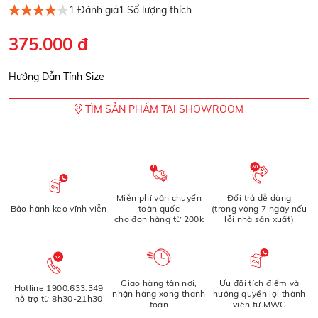
1
Đánh giá
1
Số lượng thích
375.000 đ
Hướng Dẫn Tính Size
TÌM SẢN PHẨM TẠI SHOWROOM
Miễn phí vận chuyển
Đổi trả dễ dàng
Bảo hành keo vĩnh viễn
toàn quốc
(trong vòng 7 ngày nếu
cho đơn hàng từ 200k
lỗi nhà sản xuất)
Giao hàng tận nơi,
Ưu đãi tích điểm và
Hotline 1900.633.349
nhận hàng xong thanh
hưởng quyền lợi thành
hỗ trợ từ 8h30-21h30
toán
viên từ MWC