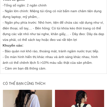
-Tổng số ngăn: 2 ngăn chính
- Ngăn lớn chính: Miệng túi rộng có nút bấm nam châm tiện dụng
đựng laptop, mỹ phẩm,..
- Ngăn phụ phía trước: Nhỏ hơn, tiện để chứa các vật dụng như ví,
điện thoại, sổ tay,... - Bên hông: Có túi khóa kéo thời trang có thể
đựng các vật nhỏ như tai nghe, khăn giấy,... - Dây đeo: Dây da dẹp
vừa phải, có thể xách tay hoặc đeo vai rất tiện lợi
Khuyến cáo:
- Bảo quản nơi khô ráo, thoáng mát, tránh ngâm nước trực tiếp.
- Do màn hình hiển thị khác nhau và ánh sáng khác nhau, hình
ảnh có thể chênh lệch 5->10% màu sắc thật của sản phẩm.
- Cảm ơn bạn đã thông cảm.
CÓ THỂ BẠN CŨNG THÍCH