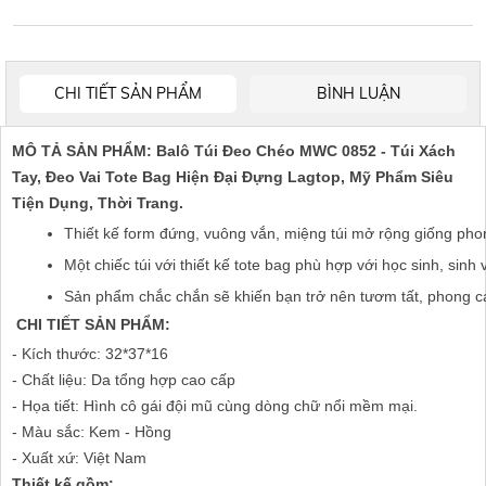
CHI TIẾT SẢN PHẨM
BÌNH LUẬN
MÔ TẢ SẢN PHẨM: Balô Túi Đeo Chéo MWC 0852 - Túi Xách
Tay, Đeo Vai Tote Bag Hiện Đại Đựng Lagtop, Mỹ Phẩm Siêu
Tiện Dụng, Thời Trang.
Thiết kế form đứng, vuông vắn, miệng túi mở rộng giống phong
Một chiếc túi với thiết kế tote bag phù hợp với học sinh, sin
Sản phẩm chắc chắn sẽ khiến bạn trở nên tươm tất, phong cách 
CHI TIẾT SẢN PHẨM:
- Kích thước: 32*37*16
- Chất liệu: Da tổng hợp cao cấp
- Họa tiết: Hình cô gái đội mũ cùng dòng chữ nổi mềm mại.
- Màu sắc: Kem - Hồng
- Xuất xứ: Việt Nam
Thiết kế gồm: