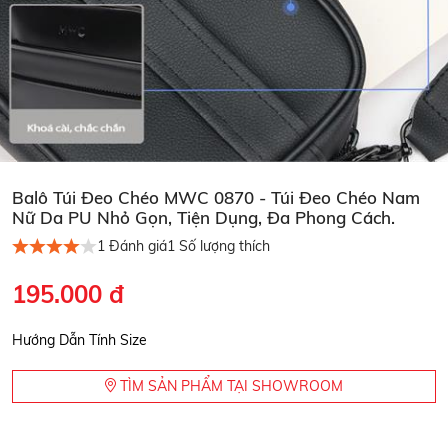
Balô Túi Đeo Chéo MWC 0870 - Túi Đeo Chéo Nam
Nữ Da PU Nhỏ Gọn, Tiện Dụng, Đa Phong Cách.
1
Đánh giá
1
Số lượng thích
195.000 đ
Hướng Dẫn Tính Size
TÌM SẢN PHẨM TẠI SHOWROOM