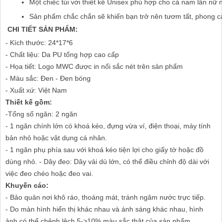
Một chiếc túi với thiết kế Unisex phù hợp cho cả nam lẫn nữ n
Sản phẩm chắc chắn sẽ khiến bạn trở nên tươm tất, phong c
CHI TIẾT SẢN PHẨM:
- Kích thước: 24*17*6
- Chất liệu: Da PU tổng hợp cao cấp
- Họa tiết: Logo MWC được in nổi sắc nét trên sản phẩm
- Màu sắc: Đen - Đen bóng
- Xuất xứ: Việt Nam
Thiết kế gồm:
-Tổng số ngăn: 2 ngăn
- 1 ngăn chính lớn có khoá kéo, đựng vừa ví, điện thoại, máy tính
bản nhỏ hoặc vật dụng cá nhân.
- 1 ngăn phụ phía sau với khoá kéo tiện lợi cho giấy tờ hoặc đồ
dùng nhỏ. - Dây đeo: Dây vải dù lớn, có thể điều chỉnh độ dài với
việc đeo chéo hoặc đeo vai.
Khuyến cáo:
- Bảo quản nơi khô ráo, thoáng mát, tránh ngâm nước trực tiếp.
- Do màn hình hiển thị khác nhau và ánh sáng khác nhau, hình
ảnh có thể chênh lệch 5->10% màu sắc thật của sản phẩm.