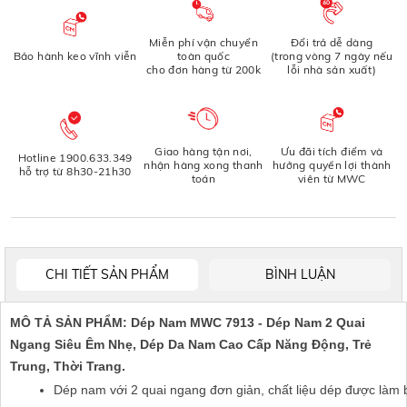
Miễn phí vận chuyển
Đổi trả dễ dàng
Bảo hành keo vĩnh viễn
toàn quốc
(trong vòng 7 ngày nếu
cho đơn hàng từ 200k
lỗi nhà sản xuất)
Giao hàng tận nơi,
Ưu đãi tích điểm và
Hotline 1900.633.349
nhận hàng xong thanh
hưởng quyền lợi thành
hỗ trợ từ 8h30-21h30
toán
viên từ MWC
CHI TIẾT SẢN PHẨM
BÌNH LUẬN
MÔ TẢ SẢN PHẨM: Dép Nam MWC 7913 - Dép Nam 2 Quai
Ngang Siêu Êm Nhẹ, Dép Da Nam Cao Cấp Năng Động, Trẻ
Trung, Thời Trang.
Dép nam với 2 quai ngang đơn giản, chất liệu dép được làm 