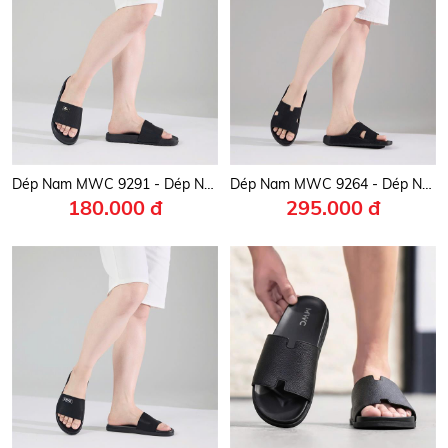
Dép Nam MWC 9291 - Dép Nam Quai Ngang Bản To Họa Tiết Sọc Nổi Nam Tính, Trẻ Trung, Thời Trang.
Dép Nam MWC 9264 - Dép Nam Quai Da Ngang Bản To Nam Tính, Êm Nhẹ, Bền Đẹp, Thời Trang.
180.000 đ
295.000 đ