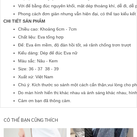
Với đế bằng đúc nguyên khối, mặt dép thoáng khí, dễ đi, dễ p
Phong cách đơn giản nhưng vẫn hiện đại, có thể tạo kiểu kết h
CHI TIẾT SẢN PHẨM
Chiều cao: Khoảng 6cm - 7cm
Chất liệu: Eva tổng hợp
Đế: Eva êm mềm, độ đàn hồi tốt, xẻ rãnh chống trơn trượt
Kiểu dáng: Dép đế đúc Eva nữ
Màu sắc: Nâu - Kem
Size: 36 - 37  38 - 39
Xuất xứ: Việt Nam
Chú ý: Kích thước so sánh một cách cẩn thận,vui lòng cho ph
Do màn hình hiển thị khác nhau và ánh sáng khác nhau, hìn
Cảm ơn bạn đã thông cảm.
CÓ THỂ BẠN CŨNG THÍCH