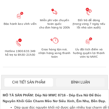
Miễn phí vận chuyển
Đổi trả dễ dàng
Bảo hành keo vĩnh viễn
toàn quốc
(trong vòng 7 ngày nếu
cho đơn hàng từ 200k
lỗi nhà sản xuất)
Giao hàng tận nơi,
Ưu đãi tích điểm và
Hotline 1900.633.349
nhận hàng xong thanh
hưởng quyền lợi thành
hỗ trợ từ 8h30-21h30
toán
viên từ MWC
CHI TIẾT SẢN PHẨM
BÌNH LUẬN
MÔ TẢ SẢN PHẨM: Dép Nữ MWC 8716 - Dép Eva Nữ Đế Đúc
Nguyên Khối Gắn Charm Mèo Nơ Siêu Xinh, Êm Nhẹ, Bền Đẹp.
Dép quai đúc nguyên khối nữ được gắn nhiều loại charm dễ t