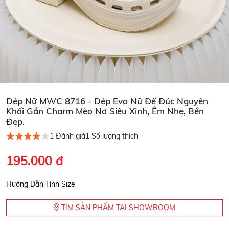
Dép Nữ MWC 8716 - Dép Eva Nữ Đế Đúc Nguyên
Khối Gắn Charm Mèo Nơ Siêu Xinh, Êm Nhẹ, Bền
Đẹp.
1
Đánh giá
1
Số lượng thích
195.000 đ
Hướng Dẫn Tính Size
TÌM SẢN PHẨM TẠI SHOWROOM