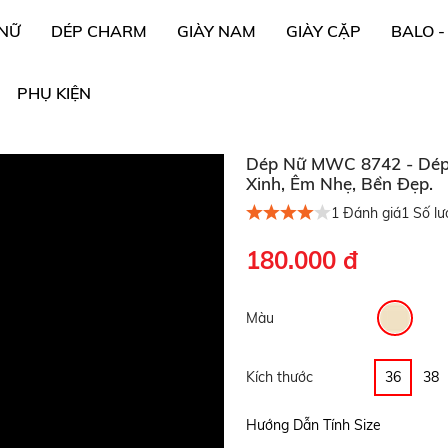
 NỮ
DÉP CHARM
GIÀY NAM
GIÀY CẶP
BALO -
PHỤ KIỆN
Dép Nữ MWC 8742 - Dép 
Xinh, Êm Nhẹ, Bền Đẹp.
1
Đánh giá
1
Số lư
180.000 đ
Màu
Kích thước
36
38
Hướng Dẫn Tính Size