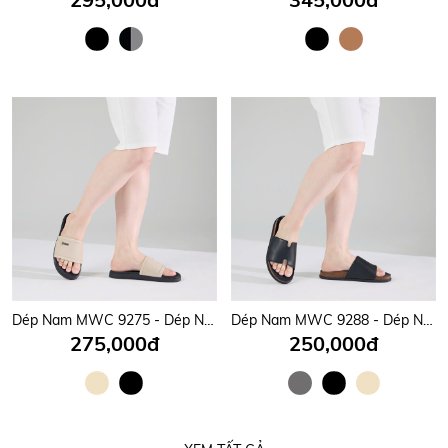
Dép Nam MWC 9275 - Dép Nam Quai Ngang Bản To Gắn Khóa Kim Loại Sang Trọng, Đẳng Cấp, Thời Trang.
Dép Nam MWC 9288 - Dép Nam Quai Ngang Bản To Thanh Lịch, Nam Tính, Thời Trang.
275,000đ
250,000đ