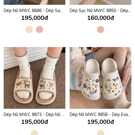
Dép Nữ MWC 8686 - Dép Sandal Nữ Gắn Charm Thú Cưng, Hoạt Hình Sinh Động, Cute, Êm Nhẹ, Bền Đẹp.
Dép Sục Nữ MWC 8850 - Dép Sục Eva Lưới Charm Gấu, Cà Phê, Hồng Pastel Ngọt Ngào, Siêu Hot.
195,000đ
160,000đ
Dép Nữ MWC 8873 - Dép Nữ Quai Ngang Bản To Đính Charm Gấu, Coffe Êm Chân, Dễ Thương, Năng Động.
Dép Nữ MWC 8858 - Dép Eva Nữ Gắn Charm Chữ Nổi, Hoa, Thú Cưng Dễ Thương, Đi Học, Đi Chơi Cực Xinh.
195,000đ
195,000đ