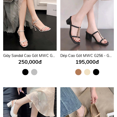
Giày Sandal Cao Gót MWC G010 - Sandal Cao Gót Thiết Kế Hở Hậu Kết Hợp Quai Cài Cổ Chân Siêu Hot, Quai Mảnh Đính Đá Sang Trọng Cao 11cm Tôn Dáng Đẹp Mê Hồn Thời Trang.
Dép Cao Gót MWC G256 - Guốc Cao Gót Nữ 6P Mũi Vuông, Quai Mảnh Phối Dãy Kim Loại Màu Vàng sang Chảnh, Thời Trang.
250,000đ
195,000đ