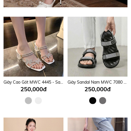
Giày Cao Gót MWC 4445 - Sandal Gót Vuông 6cm, Quai Mảnh Đính Đá Gắn Nơ Bướm Xinh Lung Linh, Nữ Tính, Thời Trang.
Giày Sandal Nam MWC 7080 - Sandal Nam Quai Ngang Phối Dán Cài Thanh Lịch, Êm Nhẹ, Nam Tính, Bền Đẹp.
250,000đ
250,000đ