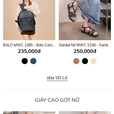
BALO MWC 1285 - Balo Caro Đi Học, Đi Làm Đậm Chất Streetwear Cá Tính, Chất Ngầu Mỗi Bước Chân.
Sandal Nữ MWC S150 - Sandal Nữ Quai Mảnh Phối Khoá Chữ Kim Loại Sáng Đẹp, Thanh Lịch, Thời Trang.
235,000đ
250,000đ
XEM TẤT CẢ
GIÀY CAO GÓT NỮ