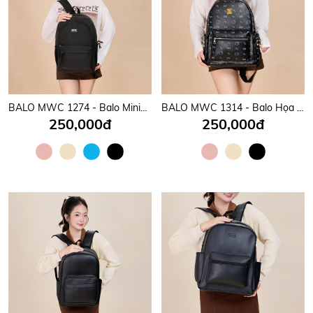
BALO MWC 1274 - Balo Minimalist Hàn Quốc Cực Xinh, Gọn Gàng, Thời Trang, Đeo Vào Là Mê.
BALO MWC 1314 - Balo Họa Tiết Hello Kitty Nữ Tính, Phong Cách Hàn, Nhật Cho Học sinh, Sinh Viên Dễ Thương, Năng Động.
250,000đ
250,000đ