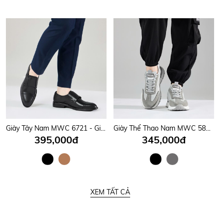
Giày Tây Nam MWC 6721 - Giày Tây Nam Kiểu Monk Strap, Mũi Nhọn Phối Hai Quai Da Có Khoá Kim Loại Tinh Tế, Sang Trọng.
Giày Thể Thao Nam MWC 5860 - Giày Thể Thao Sneaker Nam Cổ Thấp, Mũi Tròn Bo Gọn Năng Động, Trẻ Trung, Thời Trang.
395,000đ
345,000đ
XEM TẤT CẢ