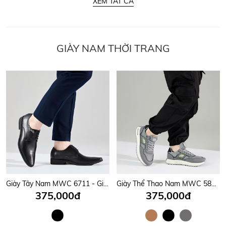
XEM TẤT CẢ
GIÀY NAM THỜI TRANG
Giày Tây Nam MWC 6711 - Giày Tây Nam Buộc Dây Giả Thanh Lịch Có Họa Tiết Khóa Ấn Tượng, Sang Trọng, Thời Trang.
Giày Thể Thao Nam MWC 5828 - Giày Sneaker Nam Đi Học, Đi Chơi, Leo Núi, Chạy Bộ Siêu Bền Đẹp Trẻ Trung, Năng Động.
375,000đ
375,000đ