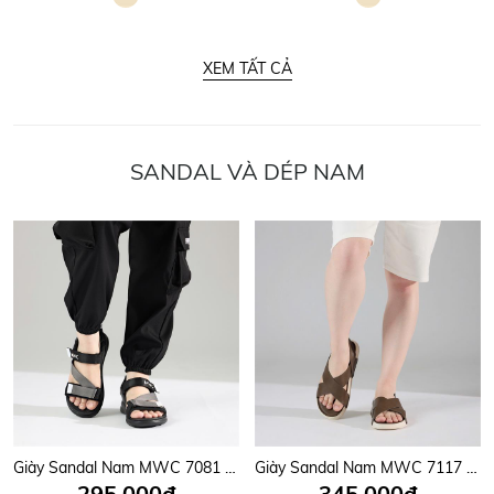
XEM TẤT CẢ
SANDAL VÀ DÉP NAM
Giày Sandal Nam MWC 7081 - Sandal Nam Quai Ngang Chéo Phối Lót Dán Thời Trang, Sandal Nam Công Sở Năng Động, Trẻ Trung.
Giày Sandal Nam MWC 7117 - Sandal Nam Hai Quai Chéo Êm Nhẹ, Thanh Lịch, Trẻ Trung, Năng Động, Thời Trang.
295,000đ
345,000đ