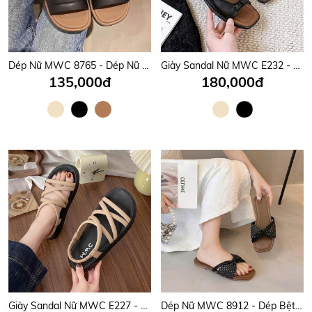
Dép Nữ MWC 8765 - Dép Nữ Quai Đôi Phối Khóa Đá Ánh Bạc Lấp Lánh Sang Trọng, Thời Trang, Êm Nhẹ, Bền Đẹp.
Giày Sandal Nữ MWC E232 - Sandal Nữ Quai Ngang Phối Nơ Siêu Xinh, Đi Học, Đi Chơi Êm Nhẹ, Bền Đẹp.
135,000đ
180,000đ
Giày Sandal Nữ MWC E227 - Sandal Nữ Quai Mảnh Chéo Thanh Lịch, Đi Học, Đi Chơi, Bền Đẹp, Thời Trang.
Dép Nữ MWC 8912 - Dép Bệt Nữ, Mũi Vuông Quai Nơ Bản Chấm Bi Mềm Mại, Êm Ái, Nữ Tính, Thời Trang.