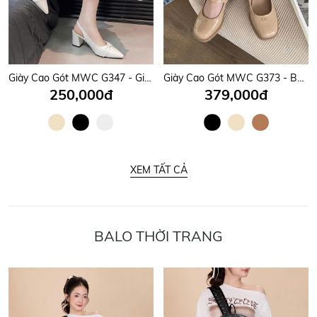
Giày Cao Gót MWC G347 - Giày Gót Vuông 7P Dáng Basic, Mũi Nhọn Phối Quai Nơ Tiểu Thư, Nữ Tính, Sang Trọng.
Giày Cao Gót MWC G373 - Búp Bê Cao Gót Thanh Lịch, Quai Ngang Mảnh Phối Khoá Chữ Kim Loại Sang, Xịn, Mịn.
250,000đ
379,000đ
XEM TẤT CẢ
BALO THỜI TRANG