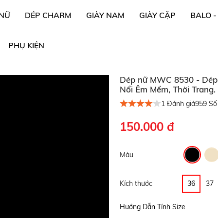
 NỮ
DÉP CHARM
GIÀY NAM
GIÀY CẶP
BALO -
PHỤ KIỆN
Dép nữ MWC 8530 - Dép 
Nổi Êm Mềm, Thời Trang.
1
Đánh giá
959
Số 
150.000 đ
Màu
Kích thước
36
37
Hướng Dẫn Tính Size