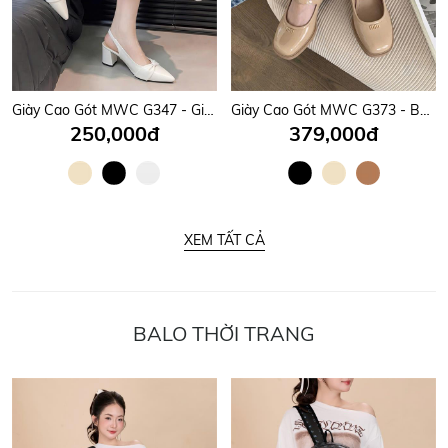
Giày Cao Gót MWC G347 - Giày Gót Vuông 7P Dáng Basic, Mũi Nhọn Phối Quai Nơ Tiểu Thư, Nữ Tính, Sang Trọng.
Giày Cao Gót MWC G373 - Búp Bê Cao Gót Thanh Lịch, Quai Ngang Mảnh Phối Khoá Chữ Kim Loại Sang, Xịn, Mịn.
250,000đ
379,000đ
XEM TẤT CẢ
BALO THỜI TRANG