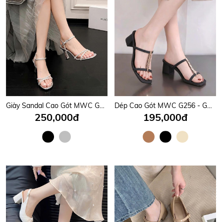
Giày Sandal Cao Gót MWC G010 - Sandal Cao Gót Thiết Kế Hở Hậu Kết Hợp Quai Cài Cổ Chân Siêu Hot, Quai Mảnh Đính Đá Sang Trọng Cao 11cm Tôn Dáng Đẹp Mê Hồn Thời Trang.
Dép Cao Gót MWC G256 - Guốc Cao Gót Nữ 6P Mũi Vuông, Quai Mảnh Phối Dãy Kim Loại Màu Vàng sang Chảnh, Thời Trang.
250,000đ
195,000đ