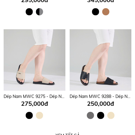
Dép Nam MWC 9275 - Dép Nam Quai Ngang Bản To Gắn Khóa Kim Loại Sang Trọng, Đẳng Cấp, Thời Trang.
Dép Nam MWC 9288 - Dép Nam Quai Ngang Bản To Thanh Lịch, Nam Tính, Thời Trang.
275,000đ
250,000đ