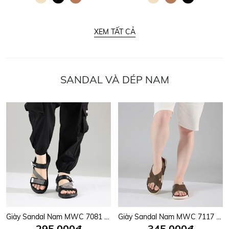
XEM TẤT CẢ
SANDAL VÀ DÉP NAM
Giày Sandal Nam MWC 7081 - Sandal Nam Quai Ngang Chéo Phối Lót Dán Thời Trang, Sandal Nam Công Sở Năng Động, Trẻ Trung.
Giày Sandal Nam MWC 7117 - Sandal Nam Hai Quai Chéo Êm Nhẹ, Thanh Lịch, Trẻ Trung, Năng Động, Thời Trang.
295,000đ
345,000đ