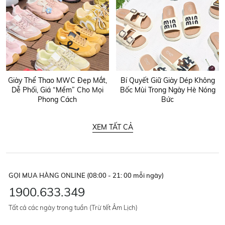
Giày Thể Thao MWC Đẹp Mắt,
Bí Quyết Giữ Giày Dép Không
Dễ Phối, Giá “Mềm” Cho Mọi
Bốc Mùi Trong Ngày Hè Nóng
Phong Cách
Bức
XEM TẤT CẢ
GỌI MUA HÀNG ONLINE (08:00 - 21: 00 mỗi ngày)
1900.633.349
Tất cả các ngày trong tuần (Trừ tết Âm Lịch)