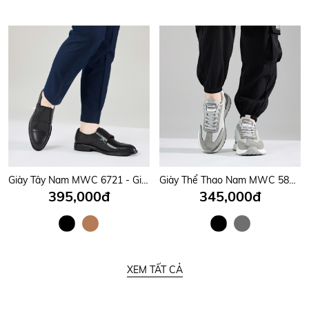
Giày Tây Nam MWC 6721 - Giày Tây Nam Kiểu Monk Strap, Mũi Nhọn Phối Hai Quai Da Có Khoá Kim Loại Tinh Tế, Sang Trọng.
Giày Thể Thao Nam MWC 5860 - Giày Thể Thao Sneaker Nam Cổ Thấp, Mũi Tròn Bo Gọn Năng Động, Trẻ Trung, Thời Trang.
395,000đ
345,000đ
XEM TẤT CẢ