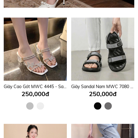
Giày Cao Gót MWC 4445 - Sandal Gót Vuông 6cm, Quai Mảnh Đính Đá Gắn Nơ Bướm Xinh Lung Linh, Nữ Tính, Thời Trang.
Giày Sandal Nam MWC 7080 - Sandal Nam Quai Ngang Phối Dán Cài Thanh Lịch, Êm Nhẹ, Nam Tính, Bền Đẹp.
250,000đ
250,000đ