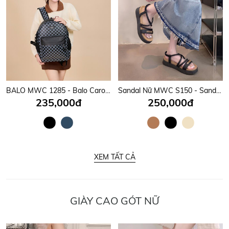
BALO MWC 1285 - Balo Caro Đi Học, Đi Làm Đậm Chất Streetwear Cá Tính, Chất Ngầu Mỗi Bước Chân.
Sandal Nữ MWC S150 - Sandal Nữ Quai Mảnh Phối Khoá Chữ Kim Loại Sáng Đẹp, Thanh Lịch, Thời Trang.
235,000đ
250,000đ
XEM TẤT CẢ
GIÀY CAO GÓT NỮ