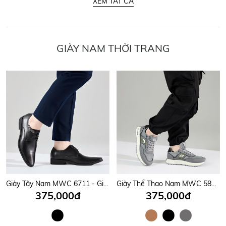
XEM TẤT CẢ
GIÀY NAM THỜI TRANG
Giày Tây Nam MWC 6711 - Giày Tây Nam Buộc Dây Giả Thanh Lịch Có Họa Tiết Khóa Ấn Tượng, Sang Trọng, Thời Trang.
Giày Thể Thao Nam MWC 5828 - Giày Sneaker Nam Đi Học, Đi Chơi, Leo Núi, Chạy Bộ Siêu Bền Đẹp Trẻ Trung, Năng Động.
375,000đ
375,000đ