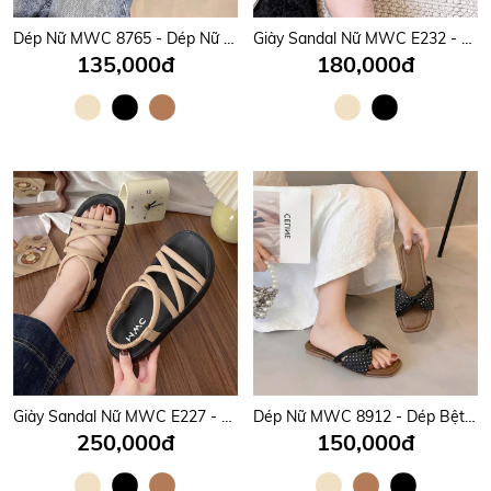
Dép Nữ MWC 8765 - Dép Nữ Quai Đôi Phối Khóa Đá Ánh Bạc Lấp Lánh Sang Trọng, Thời Trang, Êm Nhẹ, Bền Đẹp.
Giày Sandal Nữ MWC E232 - Sandal Nữ Quai Ngang Phối Nơ Siêu Xinh, Đi Học, Đi Chơi Êm Nhẹ, Bền Đẹp.
135,000đ
180,000đ
Giày Sandal Nữ MWC E227 - Sandal Nữ Quai Mảnh Chéo Thanh Lịch, Đi Học, Đi Chơi, Bền Đẹp, Thời Trang.
Dép Nữ MWC 8912 - Dép Bệt Nữ, Mũi Vuông Quai Nơ Bản Chấm Bi Mềm Mại, Êm Ái, Nữ Tính, Thời Trang.
250,000đ
150,000đ