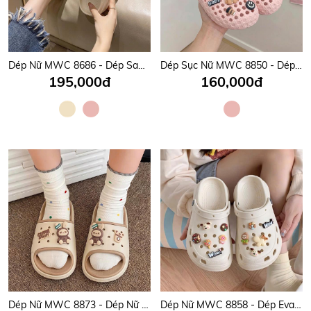
Dép Nữ MWC 8686 - Dép Sandal Nữ Gắn Charm Thú Cưng, Hoạt Hình Sinh Động, Cute, Êm Nhẹ, Bền Đẹp.
Dép Sục Nữ MWC 8850 - Dép Sục Eva Lưới Charm Gấu, Cà Phê, Hồng Pastel Ngọt Ngào, Siêu Hot.
195,000đ
160,000đ
Dép Nữ MWC 8873 - Dép Nữ Quai Ngang Bản To Đính Charm Gấu, Coffe Êm Chân, Dễ Thương, Năng Động.
Dép Nữ MWC 8858 - Dép Eva Nữ Gắn Charm Chữ Nổi, Hoa, Thú Cưng Dễ Thương, Đi Học, Đi Chơi Cực Xinh.