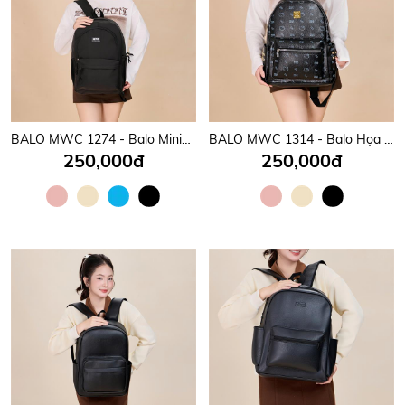
BALO MWC 1274 - Balo Minimalist Hàn Quốc Cực Xinh, Gọn Gàng, Thời Trang, Đeo Vào Là Mê.
BALO MWC 1314 - Balo Họa Tiết Hello Kitty Nữ Tính, Phong Cách Hàn, Nhật Cho Học sinh, Sinh Viên Dễ Thương, Năng Động.
250,000đ
250,000đ