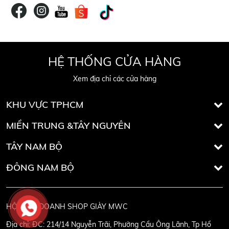
HỆ THỐNG CỬA HÀNG
Xem địa chỉ các cửa hàng
KHU VỰC TPHCM
MIỀN TRUNG &TÂY NGUYÊN
TÂY NAM BỘ
ĐÔNG NAM BỘ
HỘ KINH DOANH SHOP GIÀY MWC
Địa chỉ:
ĐC: 214/14 Nguyễn Trãi, Phường Cầu Ông Lãnh, Tp Hồ