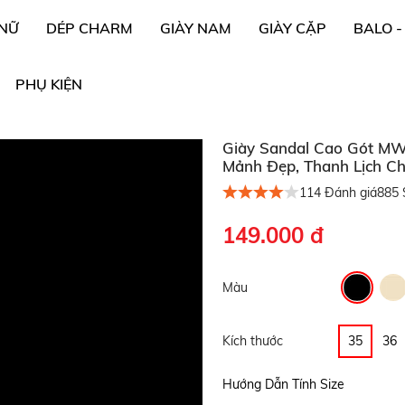
 NỮ
DÉP CHARM
GIÀY NAM
GIÀY CẶP
BALO -
PHỤ KIỆN
Giày Sandal Cao Gót MW
Mảnh Đẹp, Thanh Lịch C
114
Đánh giá
885
S
149.000 đ
Màu
Kích thước
35
36
Hướng Dẫn Tính Size