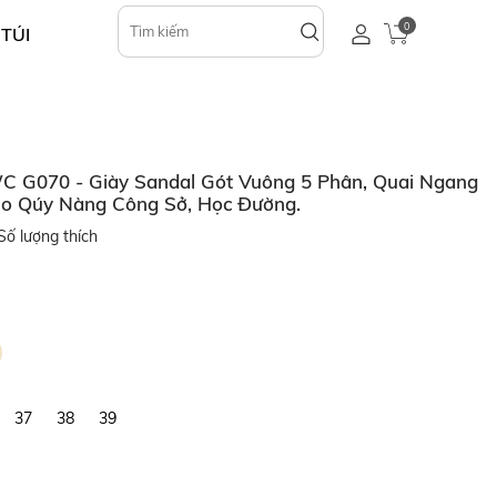
0
 TÚI
C G070 - Giày Sandal Gót Vuông 5 Phân, Quai Ngang
ho Qúy Nàng Công Sở, Học Đường.
ố lượng thích
37
38
39