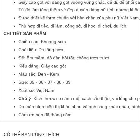
Giày cao gót với dáng gót vuông vững chắc, dễ đi, dễ phối các
Từ đó làm tăng thêm vẻ đẹp duyên dáng nữ tính nhưng không
Được thiết kế form chuẩn với bàn chân của phụ nữ Việt Nam,
Phù hợp đi tiệc, đi làm, công sở, đi học, đi chơi, du lịch.
CHI TIẾT SẢN PHẨM
Chiều cao: Khoảng 5cm
Chất liệu: Da tổng hợp.
Đế: Êm mềm, độ đàn hồi tốt, chống trơn trượt
Kiểu dáng: Giày cao gót
Màu sắc: Đen - Kem
Size: 35 - 36 - 37 - 38 - 39
Xuất xứ: Việt Nam
Chú ý
: Kích thước so sánh một cách cẩn thận, vui lòng cho 
Do màn hình hiển thị khác nhau và ánh sáng khác nhau, hìn
Cảm ơn bạn đã thông cảm.
CÓ THỂ BẠN CŨNG THÍCH