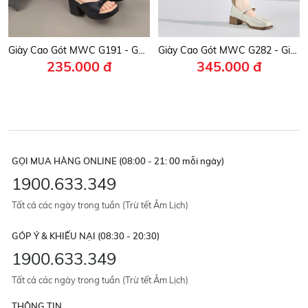
Giày Cao Gót MWC G191 - Guốc Đế Suồng 8cm, Quai Ngang Bản To Phối Nơ Duyên Dáng, Thanh Lịch, Thời Trang.
Giày Cao Gót MWC G282 - Giày Búp Bê Gót Êm, Mũi Vuông Phối Quai Mảnh Nút Cài Ngọc Trai Sang Chảnh, Thời Trang.
235.000 đ
345.000 đ
GỌI MUA HÀNG ONLINE (08:00 - 21: 00 mỗi ngày)
1900.633.349
Tất cả các ngày trong tuần (Trừ tết Âm Lịch)
GÓP Ý & KHIẾU NẠI (08:30 - 20:30)
1900.633.349
Tất cả các ngày trong tuần (Trừ tết Âm Lịch)
THÔNG TIN