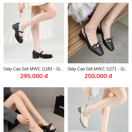
Giày Cao Gót MWC G183 - Giày Búp Bê Mary Jane Cao 4cm, Giày Da Bóng Mũi Vuông Phối Khóa Hoa Kim Loại Siêu Xinh.
Giày Cao Gót MWC G271 - Giày Cao Gót Dáng Basic, Mũi Vuông Phối Quai Nơ Nhỏ Xinh, Nữ Tính, Thanh Lịch, Thời Trang.
295.000 đ
250.000 đ