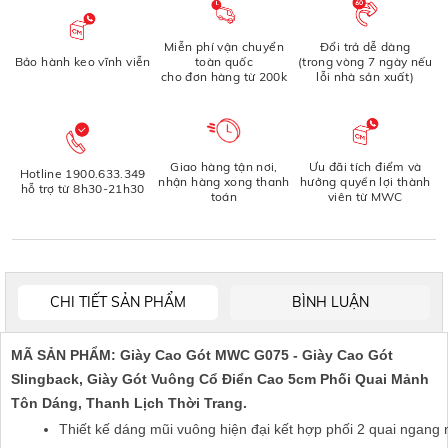
Miễn phí vận chuyển
Đổi trả dễ dàng
Bảo hành keo vĩnh viễn
toàn quốc
(trong vòng 7 ngày nếu
cho đơn hàng từ 200k
lỗi nhà sản xuất)
Giao hàng tận nơi,
Ưu đãi tích điểm và
Hotline 1900.633.349
nhận hàng xong thanh
hưởng quyền lợi thành
hỗ trợ từ 8h30-21h30
toán
viên từ MWC
CHI TIẾT SẢN PHẨM
BÌNH LUẬN
MÃ SẢN PHẨM: Giày Cao Gót MWC G075 - Giày Cao Gót
Slingback, Giày Gót Vuông Cổ Điển Cao 5cm Phối Quai Mảnh
Tôn Dáng, Thanh Lịch Thời Trang.
Thiết kế dáng mũi vuông hiện đại kết hợp phối 2 quai ngang 