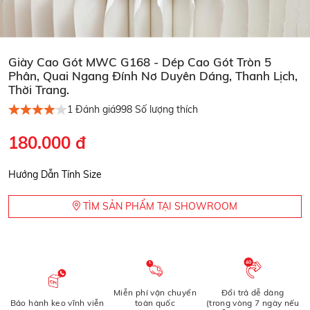
Giày Cao Gót MWC G168 - Dép Cao Gót Tròn 5
Phân, Quai Ngang Đính Nơ Duyên Dáng, Thanh Lịch,
Thời Trang.
1
Đánh giá
998
Số lượng thích
180.000 đ
Hướng Dẫn Tính Size
TÌM SẢN PHẨM TẠI SHOWROOM
Miễn phí vận chuyển
Đổi trả dễ dàng
Bảo hành keo vĩnh viễn
toàn quốc
(trong vòng 7 ngày nếu