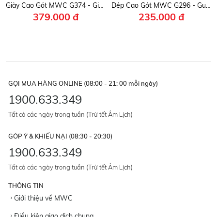
Giày Cao Gót MWC G374 - Giày Búp Bê Cao Gót Phối Quai Mảnh Đính Khóa Kim Loại Thanh Lịch, Nữ Tính, Sang Trọng.
Dép Cao Gót MWC G296 - Guốc Mule Hở Gót 5P, Quai Da Bản To Mềm Mịn, Êm Ái, Nữ Tính, Sang Trọng.
379.000 đ
235.000 đ
GỌI MUA HÀNG ONLINE (08:00 - 21: 00 mỗi ngày)
1900.633.349
Tất cả các ngày trong tuần (Trừ tết Âm Lịch)
GÓP Ý & KHIẾU NẠI (08:30 - 20:30)
1900.633.349
Tất cả các ngày trong tuần (Trừ tết Âm Lịch)
THÔNG TIN
Giới thiệu về MWC
Điều kiện giao dịch chung