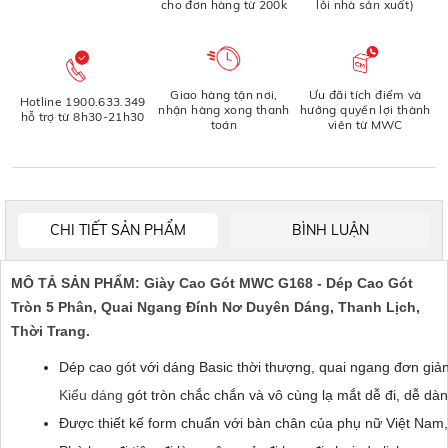
cho đơn hàng từ 200k
lỗi nhà sản xuất)
Giao hàng tận nơi,
Ưu đãi tích điểm và
Hotline 1900.633.349
nhận hàng xong thanh
hưởng quyền lợi thành
hỗ trợ từ 8h30-21h30
toán
viên từ MWC
CHI TIẾT SẢN PHẨM
BÌNH LUẬN
MÔ TẢ SẢN PHẨM:
Giày Cao Gót MWC G168 - Dép Cao Gót
Tròn 5 Phân, Quai Ngang Đính Nơ Duyên Dáng, Thanh Lịch,
Thời Trang.
Dép cao gót với dáng Basic thời thượng, quai ngang đơn giả
Kiểu dáng 
gót tròn chắc chắn và vô cùng lạ mắt dễ đi, dễ dà
Được thiết kế form chuẩn với bàn chân của phụ nữ Việt Nam,