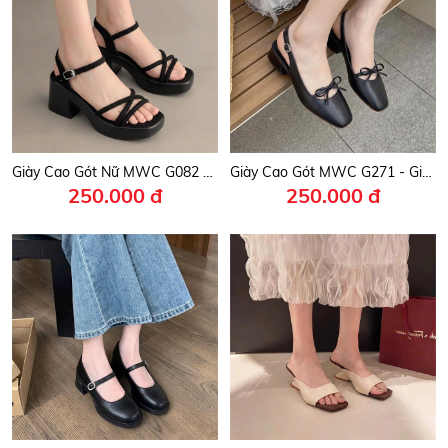
Giày Cao Gót Nữ MWC G082 - Sandal Nữ Quai Da Mềm Siêu Bền Đẹp, Sandal Đế Đúc Nguyên Khối Cao 8cm Trẻ Trung, Thanh Lịch, Thời Trang.
Giày Cao Gót MWC G271 - Giày Cao Gót Dáng Basic, Mũi Vuông Phối Quai Nơ Nhỏ Xinh, Nữ Tính, Thanh Lịch, Thời Trang.
250.000 đ
250.000 đ