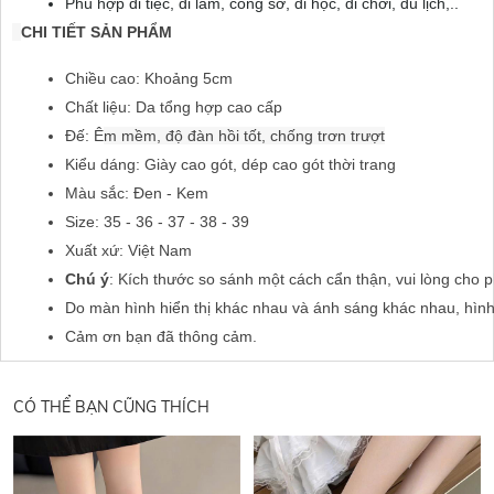
Phù hợp đi tiệc, đi làm, công sở, đi học, đi chơi, du lịch,..
CHI TIẾT SẢN PHẨM
Chiều cao: Khoảng 5cm
Chất liệu: Da tổng hợp cao cấp
Đế: Ê
m mềm, độ đàn hồi tốt, chống trơn trượt
Kiểu dáng: Giày cao gót, dép cao gót thời trang
Màu sắc: Đen - Kem
Size: 35 - 36 - 37 - 38 - 39
Xuất xứ: Việt Nam
Chú ý
: Kích thước so sánh một cách cẩn thận, vui lòng cho 
Do màn hình hiển thị khác nhau và ánh sáng khác nhau, hìn
Cảm ơn bạn đã thông cảm.
CÓ THỂ BẠN CŨNG THÍCH