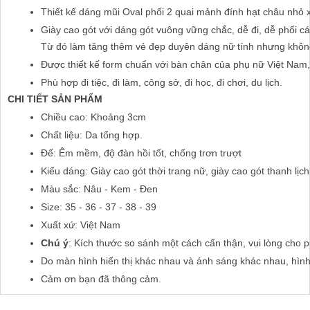
Thiết kế dáng mũi Oval phối 2 quai mảnh đính hạt châu nhỏ x
Giày cao gót với dáng gót vuông vững chắc, dễ đi, dễ phối các
Từ đó làm tăng thêm vẻ đẹp duyên dáng nữ tính nhưng không
Được thiết kế form chuẩn với bàn chân của phụ nữ Việt Nam,
Phù hợp đi tiệc, đi làm, công sở, đi học, đi chơi, du lịch.
CHI TIẾT SẢN PHẨM
Chiều cao: Khoảng 3cm
Chất liệu: Da tổng hợp.
Đế: Êm mềm, độ đàn hồi tốt, chống trơn trượt
Kiểu dáng: Giày cao gót thời trang nữ, giày cao gót thanh lịc
Màu sắc: Nâu - Kem - Đen
Size: 35 - 36 - 37 - 38 - 39
Xuất xứ: Việt Nam
Chú ý
: Kích thước so sánh một cách cẩn thận, vui lòng cho 
Do màn hình hiển thị khác nhau và ánh sáng khác nhau, hìn
Cảm ơn bạn đã thông cảm.