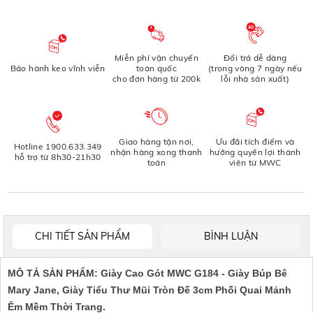
Miễn phí vận chuyển
Đổi trả dễ dàng
Bảo hành keo vĩnh viễn
toàn quốc
(trong vòng 7 ngày nếu
cho đơn hàng từ 200k
lỗi nhà sản xuất)
Giao hàng tận nơi,
Ưu đãi tích điểm và
Hotline 1900.633.349
nhận hàng xong thanh
hưởng quyền lợi thành
hỗ trợ từ 8h30-21h30
toán
viên từ MWC
CHI TIẾT SẢN PHẨM
BÌNH LUẬN
MÔ TẢ SẢN PHẨM: Giày Cao Gót MWC G184 - Giày Búp Bê
Mary Jane, Giày Tiểu Thư Mũi Tròn Đế 3cm Phối Quai Mảnh
Êm Mềm Thời Trang.