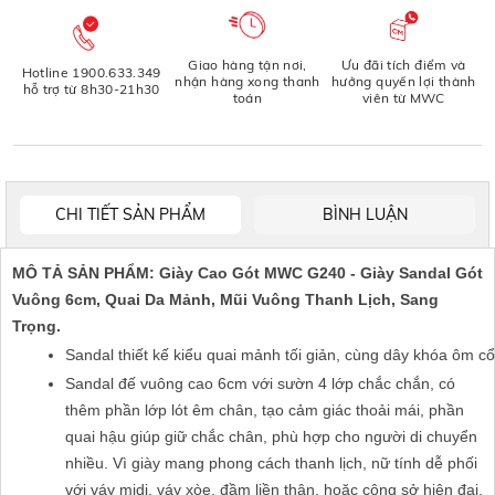
Giao hàng tận nơi,
Ưu đãi tích điểm và
Hotline 1900.633.349
nhận hàng xong thanh
hưởng quyền lợi thành
hỗ trợ từ 8h30-21h30
toán
viên từ MWC
CHI TIẾT SẢN PHẨM
BÌNH LUẬN
MÔ TẢ SẢN PHẨM: Giày Cao Gót MWC G240 - Giày Sandal Gót
Vuông 6cm, Quai Da Mảnh, Mũi Vuông Thanh Lịch, Sang
Trọng.
Sandal thiết kế kiểu quai mảnh tối giản, cùng dây khóa ôm c
Sandal đế vuông cao 6cm với sườn 4 lớp chắc chắn, có
thêm phần lớp lót êm chân, tạo cảm giác thoải mái, phần
quai hậu giúp giữ chắc chân, phù hợp cho người di chuyển
nhiều. Vì giày mang phong cách thanh lịch, nữ tính dễ phối
với váy midi, váy xòe, đầm liền thân, hoặc công sở hiện đại,