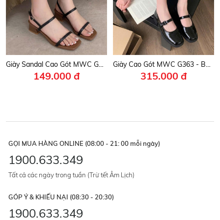
Giày Sandal Cao Gót MWC G070 - Giày Sandal Gót Vuông 5 Phân, Quai Ngang Mảnh Đẹp, Thanh Lịch Cho Qúy Nàng Công Sở, Học Đường.
Giày Cao Gót MWC G363 - Búp Bê Thanh Lịch Nữ Phối Quai Ngang Mảnh Đính Nơ Nhỏ Xinh, Thời Trang.
149.000 đ
315.000 đ
GỌI MUA HÀNG ONLINE (08:00 - 21: 00 mỗi ngày)
1900.633.349
Tất cả các ngày trong tuần (Trừ tết Âm Lịch)
GÓP Ý & KHIẾU NẠI (08:30 - 20:30)
1900.633.349