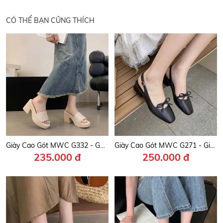
CÓ THỂ BẠN CŨNG THÍCH
Giày Cao Gót MWC G332 - Guốc Đế Đúc 8cm Tôn Dáng, Quai Bản Rộng Nữ Tính, Thanh Lịch, Thời Trang.
Giày Cao Gót MWC G271 - Giày Cao Gót Dáng Basic, Mũi Vuông Phối Quai Nơ Nhỏ Xinh, Nữ Tính, Thanh Lịch, Thời Trang.
235.000 đ
250.000 đ