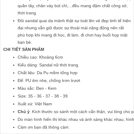
quần tây, chân váy bút chì,...đều mang đậm chất công sở,
thời trang.
Đôi sandal quai da mảnh thật sự toát lên vẻ đẹp tinh tế hiện
đại nhưng vẫn giữ được sự thoải mái năng động nên rất
phù hợp khi mang đi học, đi làm, đi chơi hay buổi họp mặt
bạn bè.
CHI TIẾT SẢN PHẨM
Chiều cao: Khoảng 6cm
Kiểu dáng: Sandal nữ thời trang.
Chất liệu: Da Pu mềm tổng hợp
Đế: PU êm nhẹ, chống trơn trượt
Màu sắc: Đen - Kem
Size: 35 - 36 - 37 - 38 - 39
Xuất xứ: Việt Nam
Chú ý
: Kích thước so sánh một cách cẩn thận, vui lòng cho 
Do màn hình hiển thị khác nhau và ánh sáng khác nhau, hìn
Cảm ơn bạn đã thông cảm.