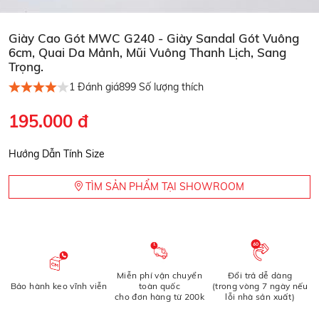
Giày Cao Gót MWC G240 - Giày Sandal Gót Vuông
6cm, Quai Da Mảnh, Mũi Vuông Thanh Lịch, Sang
Trọng.
1
Đánh giá
899
Số lượng thích
195.000 đ
Hướng Dẫn Tính Size
TÌM SẢN PHẨM TẠI SHOWROOM
Miễn phí vận chuyển
Đổi trả dễ dàng
Bảo hành keo vĩnh viễn
toàn quốc
(trong vòng 7 ngày nếu
cho đơn hàng từ 200k
lỗi nhà sản xuất)