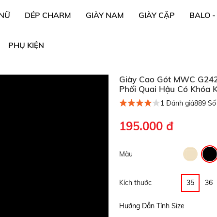
 NỮ
DÉP CHARM
GIÀY NAM
GIÀY CẶP
BALO -
PHỤ KIỆN
Giày Cao Gót MWC G242 
Phối Quai Hậu Có Khóa K
1
Đánh giá
889
Số 
195.000 đ
Màu
Kích thước
35
36
Hướng Dẫn Tính Size